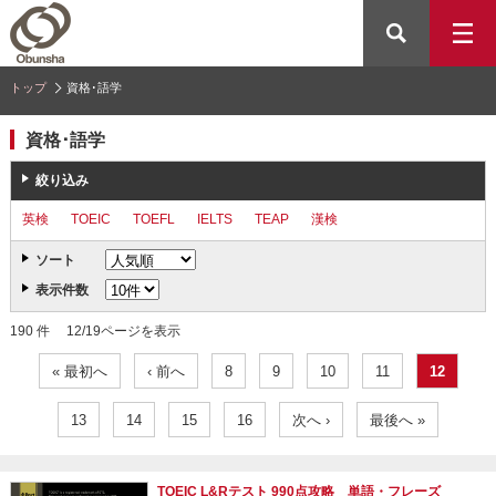
トップ
資格･語学
資格･語学
絞り込み
英検
TOEIC
TOEFL
IELTS
TEAP
漢検
ソート
表示件数
190 件 12/19ページを表示
« 最初へ
‹ 前へ
8
9
10
11
12
13
14
15
16
次へ ›
最後へ »
TOEIC L&Rテスト 990点攻略 単語・フレーズ