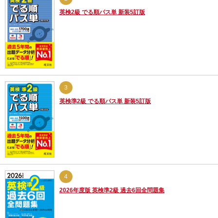
英検2級 でる順パス単 新装5訂版
3
英検準2級 でる順パス単 新装5訂版
4
2026年度版 英検準2級 過去6回全問題集