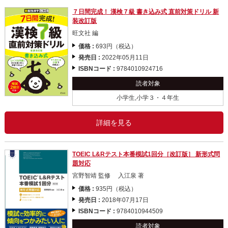
７日間完成！ 漢検７級 書き込み式 直前対策ドリル 新
装改訂版
旺文社 編
価格 :
693円（税込）
発売日 :
2022年05月11日
ISBNコード :
9784010924716
読者対象
小学生,小学３・４年生
詳細を見る
TOEIC L&Rテスト本番模試1回分［改訂版］ 新形式問
題対応
宮野智靖 監修 入江泉 著
価格 :
935円（税込）
発売日 :
2018年07月17日
ISBNコード :
9784010944509
読者対象