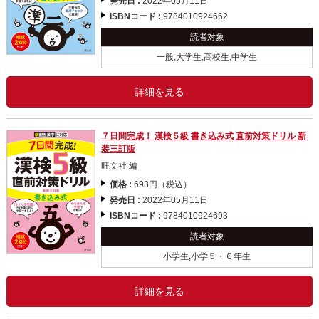
発売日 :
2022年05月11日
ISBNコード :
9784010924662
読者対象
一般,大学生,高校生,中学生
詳細を見る
７日間完成！ 漢検５級 書き込み式 直前対策ドリル 新
装三訂版
旺文社 編
価格 :
693円（税込）
発売日 :
2022年05月11日
ISBNコード :
9784010924693
読者対象
小学生,小学５・６年生
詳細を見る