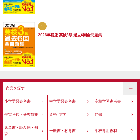
5
2026年度版 英検3級 過去6回全問題集
商品を探す
小学学習参考書
中学学習参考書
高校学習参考書
螢雪時代・受験情報
資格･語学
辞書
児童書・読み物・知
一般書・教育書
学校専用教材
育