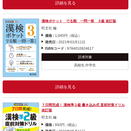
詳細を見る
漢検ポケット でる順 一問一答 ３級 改訂版
旺文社 編
価格 :
1,045円（税込）
発売日 :
2021年03月11日
ISBNコード :
9784010924617
読者対象
高校生,中学生
詳細を見る
７日間完成！ 漢検準２級 書き込み式 直前対策ドリル
改訂版
旺文社 編
価格 :
693円（税込）