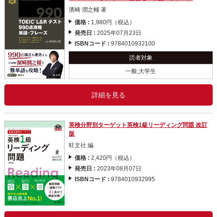
濱崎 潤之輔 著
価格 :
1,980円（税込）
発売日 :
2025年07月23日
ISBNコード :
9784010932100
読者対象
一般,大学生
詳細を見る
英検分野別ターゲット英検1級リーディング問題 改訂
版
旺文社 編
価格 :
2,420円（税込）
発売日 :
2023年08月07日
ISBNコード :
9784010932995