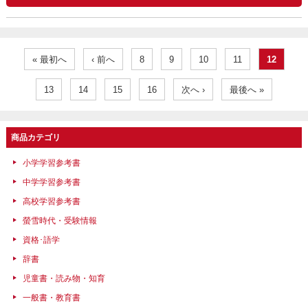
« 最初へ
‹ 前へ
8
9
10
11
12
13
14
15
16
次へ ›
最後へ »
商品カテゴリ
小学学習参考書
中学学習参考書
高校学習参考書
螢雪時代・受験情報
資格･語学
辞書
児童書・読み物・知育
一般書・教育書