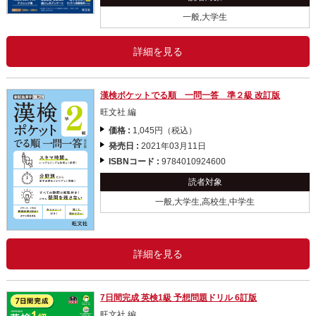
一般,大学生
詳細を見る
漢検ポケットでる順 一問一答 準２級 改訂版
旺文社 編
価格 :
1,045円（税込）
発売日 :
2021年03月11日
ISBNコード :
9784010924600
読者対象
一般,大学生,高校生,中学生
詳細を見る
7日間完成 英検1級 予想問題ドリル 6訂版
旺文社 編