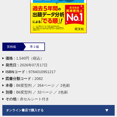
英検級
準２級
価格 :
1,540円（税込）
発売日 :
2026年07月17日
ISBNコード :
9784010951217
図書分類コード :
2082
本冊 :
B6変型判 ／ 264ページ ／ 2色刷
別冊 :
B6変型判 ／ 32ページ ／ 2色刷
その他 :
赤セルシート付き
オンライン書店で購入する