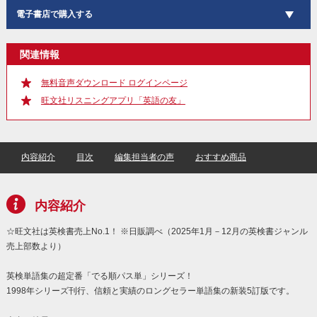
電子書店で購入する
関連情報
無料音声ダウンロード ログインページ
旺文社リスニングアプリ「英語の友」
内容紹介
目次
編集担当者の声
おすすめ商品
内容紹介
☆旺文社は英検書売上No.1！ ※日販調べ（2025年1月－12月の英検書ジャンル
売上部数より）
英検単語集の超定番「でる順パス単」シリーズ！
1998年シリーズ刊行、信頼と実績のロングセラー単語集の新装5訂版です。