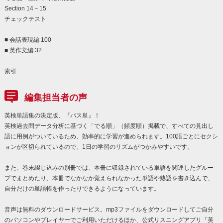
Section 14－15
チェックテスト
■ 会話表現編 100
■ 英作文編 32
索引
編集担当者の声
英検単語集の決定版、『パス単』！
英検過去問データ分析に基づく「でる順」（頻度順）掲載で、すべての見出し
語に用例がついているため、効率的に学習が進められます。100語ごとにセクシ
ョンが区切られているので、1日の学習のリズムがつかみやすいです。
また、巻末綴じ込みの別冊では、本冊に収録されている単語を関連したグルー
プでまとめたり、本冊でなかなか覚えられなかった単語や熟語を書き込んで、
自分だけの単語帳を作ったりできるようになっています。
音声は無料のダウンロードサービス。mp3ファイルをダウンロードしてご自分
のパソコンやプレイヤーでご利用いただけるほか、公式リスニングアプリ「英