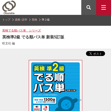
トップ
資格･語学
英検
準２級
英検でる順パス単 シリーズ
英検準2級 でる順パス単 新装5訂版
旺文社 編