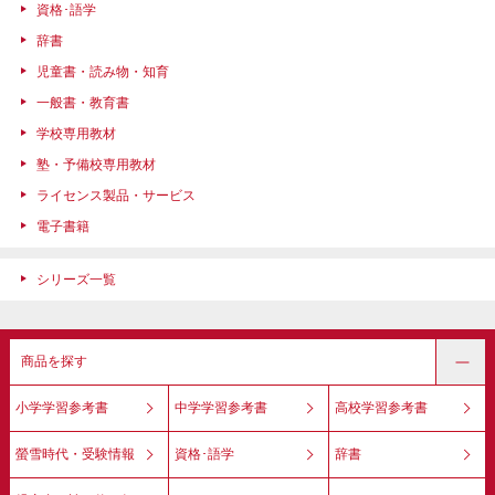
資格･語学
辞書
児童書・読み物・知育
一般書・教育書
学校専用教材
塾・予備校専用教材
ライセンス製品・サービス
電子書籍
シリーズ一覧
商品を探す
小学学習参考書
中学学習参考書
高校学習参考書
螢雪時代・受験情報
資格･語学
辞書