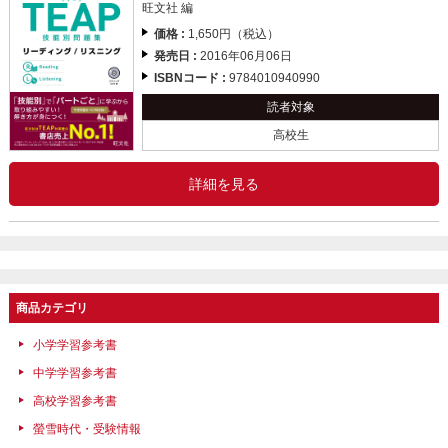
旺文社 編
価格 :
1,650円（税込）
発売日 :
2016年06月06日
ISBNコード :
9784010940990
読者対象
高校生
詳細を見る
商品カテゴリ
小学学習参考書
中学学習参考書
高校学習参考書
螢雪時代・受験情報