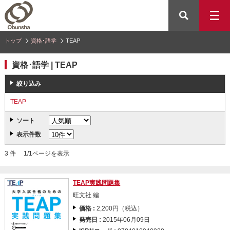
トップ
資格･語学
TEAP
資格･語学 | TEAP
絞り込み
TEAP
ソート
表示件数
3 件 1/1ページを表示
TEAP実践問題集
旺文社 編
価格 :
2,200円（税込）
発売日 :
2015年06月09日