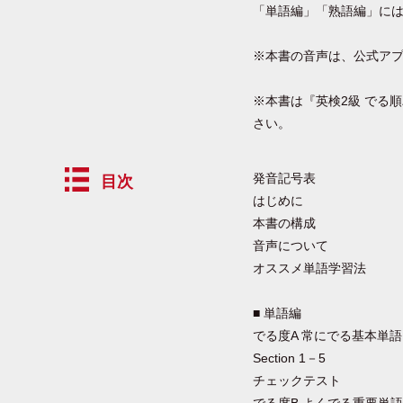
「単語編」「熟語編」に
※本書の音声は、公式ア
※本書は『英検2級 でる
さい。
発音記号表
目次
はじめに
本書の構成
音声について
オススメ単語学習法
■ 単語編
でる度A 常にでる基本単語 
Section 1－5
チェックテスト