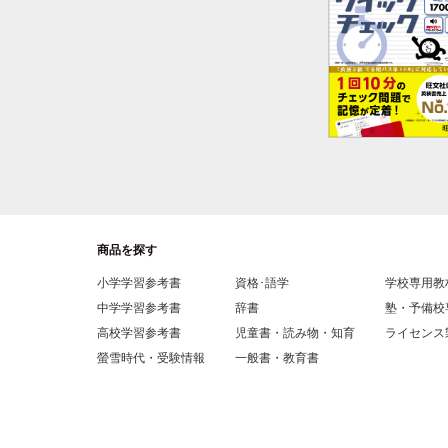
商品を探す
小学学習参考書
資格･語学
学校専用教
中学学習参考書
辞書
塾・予備校
高校学習参考書
児童書・読み物・知育
ライセンス
螢雪時代・受験情報
一般書・教育書