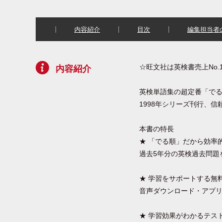
内容紹介
目次
編集担当者
☆旺文社は英検書売上No.
内容紹介
英検単語集の超定番「で
1998年シリーズ刊行、
本書の特長
★ 「でる順」だから効率
過去5年分の英検過去問題
★ 学習をサポートする無
音声ダウンロード・アプ
★ 学習効果がわかるテス