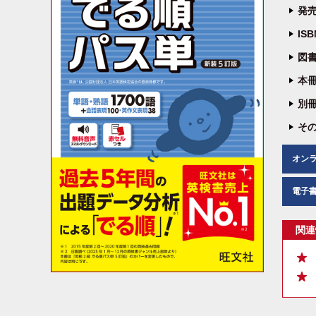
発売
IS
図書
本冊
別冊
その
オン
電子
関連