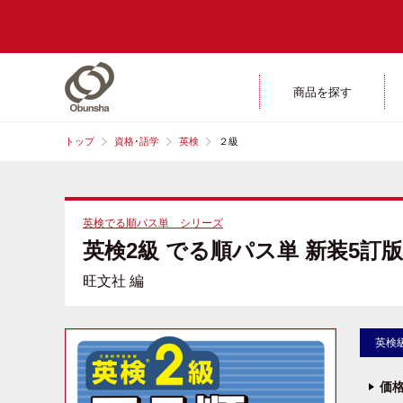
商品を探す
トップ
資格･語学
英検
２級
英検でる順パス単 シリーズ
英検2級 でる順パス単 新装5訂版
旺文社 編
英検
価格