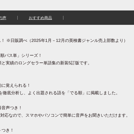
の声
おすすめ商品
1！ ※日販調べ（2025年1月－12月の英検書ジャンル売上部数より）
る順パス単」シリーズ！
信頼と実績のロングセラー単語集の新装5訂版です。
的に覚えられる！
を徹底分析し、よく出題される語を「でる順」に掲載しました。
料音声つき！
リ対応なので、スマホやパソコンで簡単に音声をお聞きいただけます。
トつき！