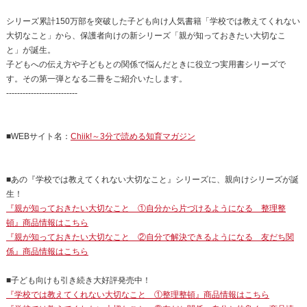
シリーズ累計150万部を突破した子ども向け人気書籍「学校では教えてくれない
大切なこと」から、保護者向けの新シリーズ「親が知っておきたい大切なこ
と」が誕生。
子どもへの伝え方や子どもとの関係で悩んだときに役立つ実用書シリーズで
す。その第一弾となる二冊をご紹介いたします。
--------------------------
■WEBサイト名：
Chiik!～3分で読める知育マガジン
■あの『学校では教えてくれない大切なこと』シリーズに、親向けシリーズが誕
生！
『親が知っておきたい大切なこと ①自分から片づけるようになる 整理整
頓』商品情報はこちら
『親が知っておきたい大切なこと ②自分で解決できるようになる 友だち関
係』商品情報はこちら
■子ども向けも引き続き大好評発売中！
『学校では教えてくれない大切なこと ①整理整頓』商品情報はこちら