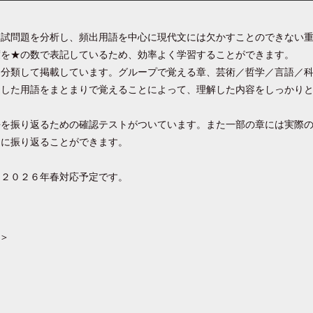
入試問題を分析し、頻出用語を中心に現代文には欠かすことのできない
度を★の数で表記しているため、効率よく学習することができます。
に分類して掲載しています。グループで覚える章、芸術／哲学／言語／
連した用語をまとまりで覚えることによって、理解した内容をしっかり
語を振り返るための確認テストがついています。また一部の章には実際
的に振り返ることができます。
に２０２６年春対応予定です。
る＞