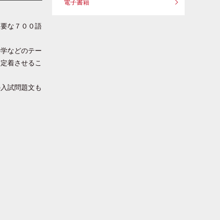
電子書籍
重要な７００語
科学などのテー
と定着させるこ
の入試問題文も