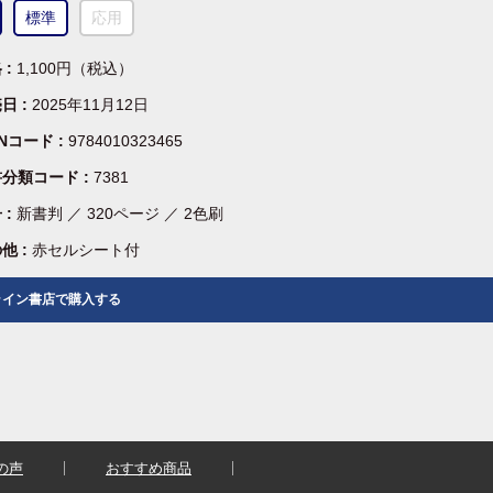
標準
応用
 :
1,100円（税込）
日 :
2025年11月12日
BNコード :
9784010323465
分類コード :
7381
 :
新書判 ／ 320ページ ／ 2色刷
他 :
赤セルシート付
ライン書店で購入する
の声
おすすめ商品