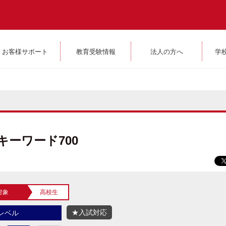
お客様サポート
教育受験情報
法人の方へ
学
ーワード700
対象
高校生
★入試対応
レベル