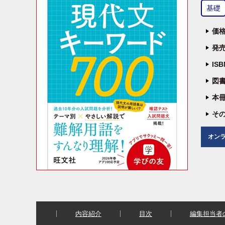
基礎
価格
発売
IS
図書
本冊
その
オン
内容紹介
目次
編集担当者