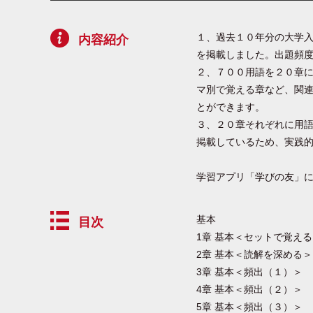
１、過去１０年分の大学
内容紹介
を掲載しました。出題頻
２、７００用語を２０章
マ別で覚える章など、関
とができます。
３、２０章それぞれに用
掲載しているため、実践
学習アプリ「学びの友」
基本
目次
1章 基本＜セットで覚え
2章 基本＜読解を深める＞
3章 基本＜頻出（１）＞
4章 基本＜頻出（２）＞
5章 基本＜頻出（３）＞