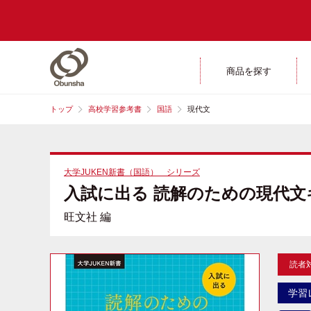
商品を探す
トップ
高校学習参考書
国語
現代文
大学JUKEN新書（国語） シリーズ
入試に出る 読解のための現代文キ
旺文社 編
読者
学習