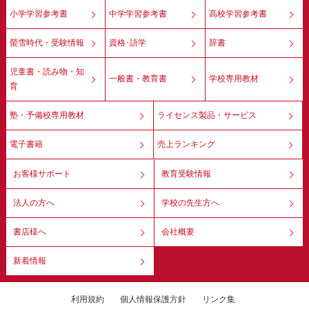
小学学習参考書
中学学習参考書
高校学習参考書
螢雪時代・受験情報
資格･語学
辞書
児童書・読み物・知
一般書・教育書
学校専用教材
育
塾・予備校専用教材
ライセンス製品・サービス
電子書籍
売上ランキング
お客様サポート
教育受験情報
法人の方へ
学校の先生方へ
書店様へ
会社概要
新着情報
利用規約
個人情報保護方針
リンク集