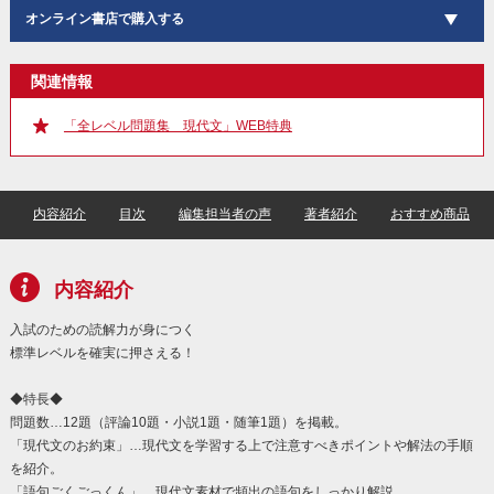
オンライン書店で購入する
関連情報
「全レベル問題集 現代文」WEB特典
内容紹介
目次
編集担当者の声
著者紹介
おすすめ商品
内容紹介
入試のための読解力が身につく
標準レベルを確実に押さえる！
◆特長◆
問題数…12題（評論10題・小説1題・随筆1題）を掲載。
「現代文のお約束」…現代文を学習する上で注意すべきポイントや解法の手順
を紹介。
「語句ごくごっくん」…現代文素材で頻出の語句をしっかり解説。