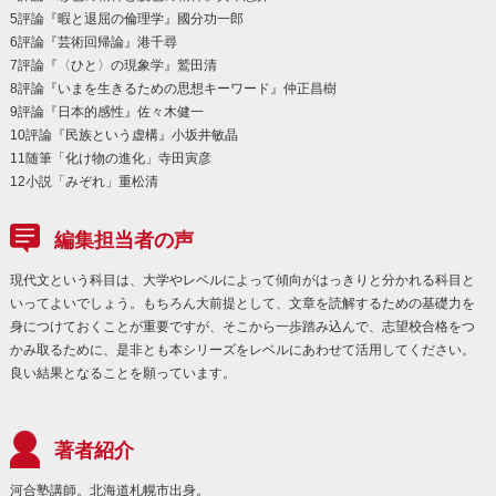
5評論『暇と退屈の倫理学』國分功一郎
6評論『芸術回帰論』港千尋
7評論『〈ひと〉の現象学』鷲田清
8評論『いまを生きるための思想キーワード』仲正昌樹
9評論『日本的感性』佐々木健一
10評論『民族という虚構』小坂井敏晶
11随筆「化け物の進化」寺田寅彦
12小説「みぞれ」重松清
編集担当者の声
現代文という科目は、大学やレベルによって傾向がはっきりと分かれる科目と
いってよいでしょう。もちろん大前提として、文章を読解するための基礎力を
身につけておくことが重要ですが、そこから一歩踏み込んで、志望校合格をつ
かみ取るために、是非とも本シリーズをレベルにあわせて活用してください。
良い結果となることを願っています。
著者紹介
河合塾講師。北海道札幌市出身。