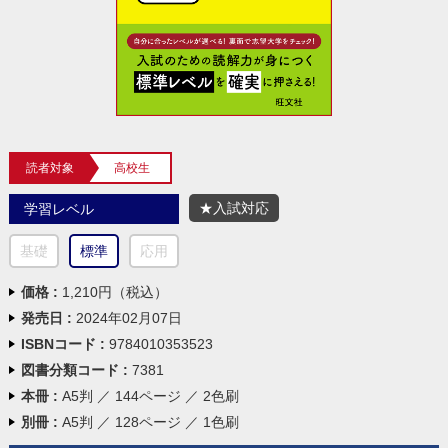
読者対象
高校生
★入試対応
学習レベル
基礎
標準
応用
価格 :
1,210円（税込）
発売日 :
2024年02月07日
ISBNコード :
9784010353523
図書分類コード :
7381
本冊 :
A5判 ／ 144ページ ／ 2色刷
別冊 :
A5判 ／ 128ページ ／ 1色刷