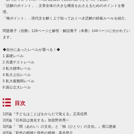
「読解のポイント」…文章全体の大きな構造をおさえるためのポイントを整
理。
「梅ポイント」…現代文を解く上で知っておくべき読解の鉄板ルールを紹介。
問題冊子（別冊）128ページと解答・解説冊子（本冊）144ページに分かれてい
ます。
◆自分にあったレベルが選べる！◆
1 基礎レベル
2 共通テストレベル
3 私大標準レベル
4 私大上位レベル
5 私大最難関レベル
6 国公立大レベル
目次
1評論『子どもはことばをからだで覚える』正高信男
2評論『日本語は進化する』加賀野井秀一
3評論『「間（あわい）の文化」と「独（ひとり）の文化」』濱口惠俊
4評論「彩色の精神と脱色の精神」真木悠介