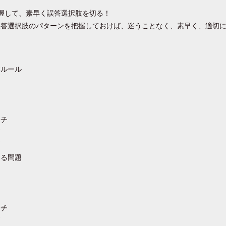
握して、素早く誤答選択肢を切る！
誤答選択肢のパターンを把握しておけば、迷うことなく、素早く、適切
本ルール
チ
問
問
なる問題
チ
問