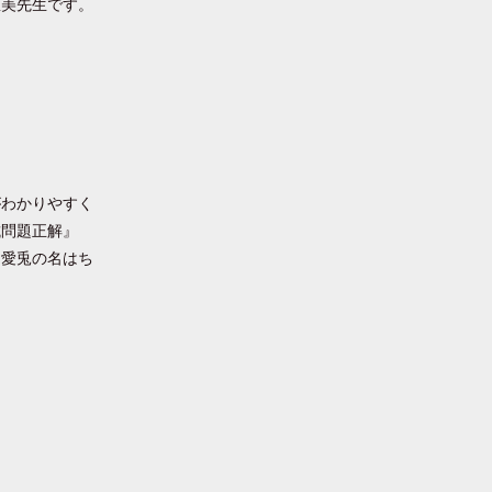
里美先生です。
がわかりやすく
試問題正解』
。愛兎の名はち