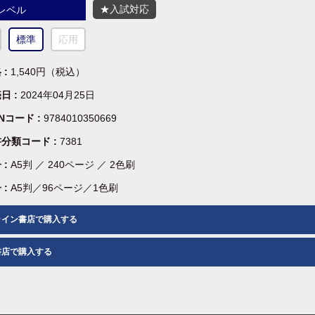
★入試対応
レベル
標準
応用
 :
1,540円（税込）
日 :
2024年04月25日
BNコード :
9784010350669
分類コード :
7381
 :
A5判 ／ 240ページ ／ 2色刷
 :
A5判／96ページ／1色刷
ライン書店で購入する
書店で購入する