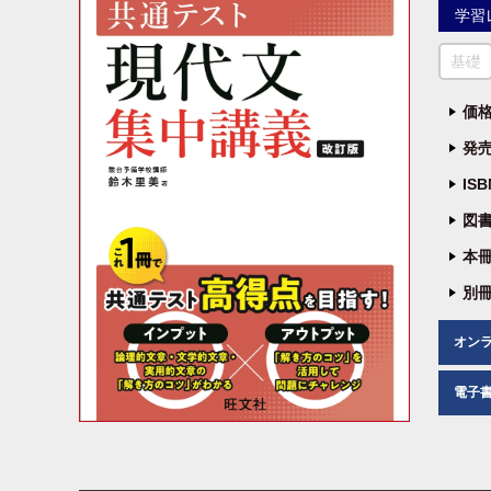
学習
基礎
価格
発売
IS
図書
本冊
別冊
オン
電子