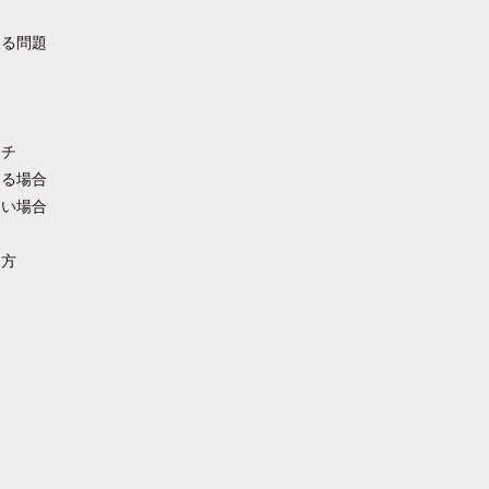
問
なる問題
チ
ある場合
ない場合
き方