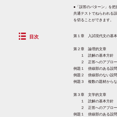
●「誤答のパターン」を把
共通テストでねらわれる
を切ることができます。
第１章 入試現代文の基
目次
第２章 論理的文章
１ 読解の基本方針
２ 正答へのアプロー
例題１ 傍線部のある設
例題２ 傍線部のない設
例題３ 複数の題材から
第３章 文学的文章
１ 読解の基本方針
２ 正答へのアプロー
例題１ 傍線部のある設