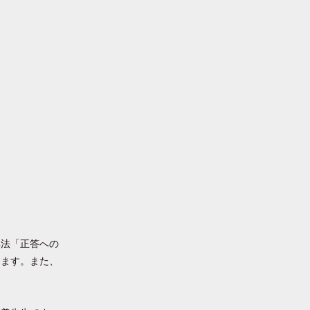
解法「正答への
きます。また、
。