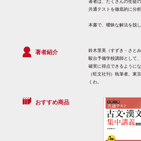
著者は、たくさんの生徒
共通テストを徹底的に分
本書で、曖昧な解法を脱
鈴木里美（すずき・さと
著者紹介
駿台予備学校講師として
確実に得点できるように
（旺文社刊）執筆者。東
くわ。
おすすめ商品