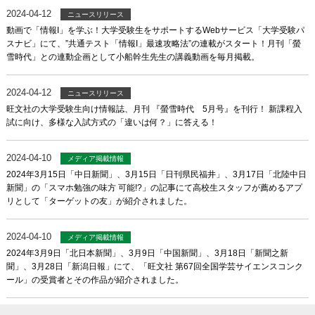
2024-04-12
ニュースリリース
動画で「情報I」を学ぶ！大学受験生をサポートするWebサービス「大学受験パ
スナビ」にて、”共通テスト「情報I」最速攻略法”の連載がスタート！月刊「螢
雪時代」との連動企画として小船幹生先生の講義動画を毎月掲載。
2024-04-12
ニュースリリース
旺文社の大学受験生向け情報誌、月刊 『螢雪時代 5月号』を刊行！ 新課程入
試に向け、多様な入試方式の「違いは何？」に答える！
2024-04-10
メディア掲載情報
2024年3月15日「中日新聞」、3月15日「日刊県民福井」、3月17日「北陸中日
新聞」の「スマホ勉強の味方 可能!?」の記事にて高校生スタッフが薦めるアプ
リとして「ターゲットの友」が紹介されました。
2024-04-10
メディア掲載情報
2024年3月9日「北日本新聞」、3月9日「中国新聞」、3月18日「新聞之新
聞」、3月28日「新潟日報」にて、「旺文社 第67回全国学芸サイエンスコンク
ール」の受賞者とその作品が紹介されました。