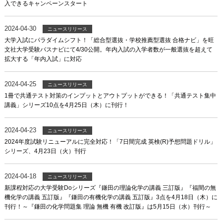
入できるキャンペーンスタート
2024-04-30
ニュースリリース
大学入試にパラダイムシフト！「総合型選抜・学校推薦型選抜 合格ナビ」を旺
文社大学受験パスナビにて4/30公開。年内入試の入学者数が一般選抜を超えて
拡大する「年内入試」に対応
2024-04-25
ニュースリリース
1冊で共通テスト対策のインプットとアウトプットができる！「共通テスト集中
講義」シリーズ10点を4月25日（木）に刊行！
2024-04-23
ニュースリリース
2024年度試験リニューアルに完全対応！「7日間完成 英検(R)予想問題ドリル」
シリーズ、4月23日（火）刊行
2024-04-18
ニュースリリース
新課程対応の大学受験Doシリーズ『鎌田の理論化学の講義 三訂版』『福間の無
機化学の講義 五訂版』『鎌田の有機化学の講義 五訂版』3点を4月18日（木）に
刊行！～『鎌田の化学問題集 理論 無機 有機 改訂版』は5月15日（水）刊行～