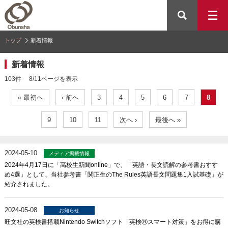
トップ
新着情報
新着情報
103件 8/11ページを表示
« 最初へ
‹ 前へ
3
4
5
6
7
8
9
10
11
次へ ›
最後へ »
2024-05-10
メディア掲載情報
2024年4月17日に「高校生新聞online」で、「英語・長文読解の参考書おすす
め4選」として、当社参考書「関正生のThe Rules英語長文問題集1入試基礎」が
紹介されました。
2024-05-08
お知らせ
旺文社の英検書搭載Nintendo Switchソフト「英検Ⓡスマート対策」をお得に購