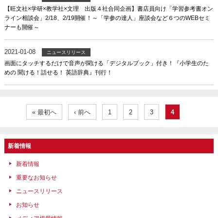
【旺文社×学研×教学社×文理 出版４社合同企画】書店員向け「学習参考書オン
ライン相談会」2/18、2/19開催！～「学参の達人」座談会など６つのWEBセミ
ナーも開催～
2021-01-08
ニュースリリース
画面にタッチするだけで音声が聞ける「デジタルブック」付き！『小学生のた
めの 聞ける！話せる！ 英語辞典』刊行！
« 最初へ
‹ 前へ
1
2
3
4
新着情報
新着情報
重要なお知らせ
ニュースリリース
お知らせ