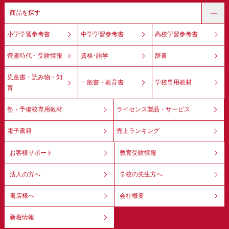
商品を探す
小学学習参考書
中学学習参考書
高校学習参考書
螢雪時代・受験情報
資格･語学
辞書
児童書・読み物・知
一般書・教育書
学校専用教材
育
塾・予備校専用教材
ライセンス製品・サービス
電子書籍
売上ランキング
お客様サポート
教育受験情報
法人の方へ
学校の先生方へ
書店様へ
会社概要
新着情報