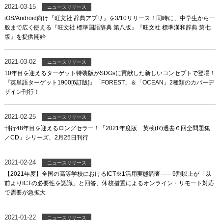
2021-03-15
ニュースリリース
iOS/Android向け『旺文社 辞典アプリ』を3/10リリース！同時に、中学生から一
般まで広く使える『旺文社 標準国語辞典 第八版』『旺文社 標準漢和辞典 第七
版』を提供開始
2021-03-02
ニュースリリース
10年目を迎えるターゲット特装版がSDGsに貢献した新しいコンセプトで登場！
『英単語ターゲット1900[6訂版]』「FOREST」＆「OCEAN」2種類のカバーデ
ザイン刊行！
2021-02-25
ニュースリリース
刊行48年目を迎えるロングセラー！「2021年度版 英検(R)過去６回全問題集
／CD」シリーズ、2月25日刊行
2021-02-24
ニュースリリース
【2021年度】全国の高等学校におけるICT※1活用実態調査――9割以上が「以
前よりICTの必要性を認識」と回答、休校措置によるオンライン・リモート対応
で需要が急拡大
2021-01-22
ニュースリリース