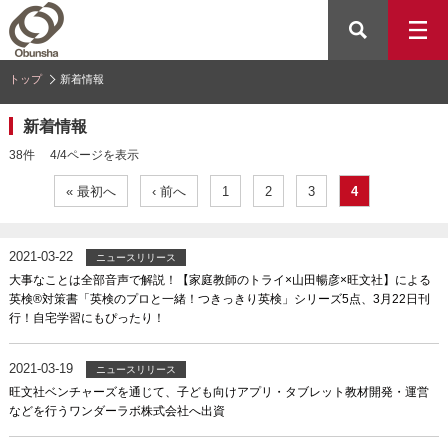
トップ
新着情報
新着情報
38件 4/4ページを表示
« 最初へ
‹ 前へ
1
2
3
4
2021-03-22
ニュースリリース
大事なことは全部音声で解説！【家庭教師のトライ×山田暢彦×旺文社】による
英検®対策書「英検のプロと一緒！つきっきり英検」シリーズ5点、3月22日刊
行！自宅学習にもぴったり！
2021-03-19
ニュースリリース
旺文社ベンチャーズを通じて、子ども向けアプリ・タブレット教材開発・運営
などを行うワンダーラボ株式会社へ出資