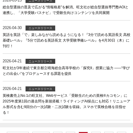
2026-05-13
ニュースリリース
総合型選抜の普及で広がる“情報格差”を解消。旺文社が総合型選抜専門塾AOIと
連携し、「大学受験パスナビ」で受験生向けコンテンツを共同展開
2026-04-30
ニュースリリース
英語を英語「で」楽しみながら読めるようになる！『3分で読める英語長文 高校
基礎レベル』『5分で読める英語長文 大学受験準備レベル』を4月30日（木）に
刊行！
2026-04-21
ニュースリリース
旺文社が3年連続で東京都立晴海総合高等学校の「探究II」授業に協力 ――“学び
との出会い”をプロデュースする課題を提供
2026-04-21
ニュースリリース
英検書売上No.1の旺文社、Webサービス「受験生のための英検®カコモン」に
2025年度第1回の過去問を新規搭載！ライティングAI採点にも対応！リニューア
ル形式を含む9回分の一次試験・二次試験を収録。スマホで英検合格を目指せ
る！