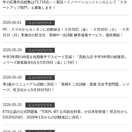
年の応募作品総数は73,719点～＜新設＞イノベーションジャンルとして「スタ
ートアップ部門」も募集します！
2026-06-01
ニュースリリース
PC・スマホからカンタンに自動採点！５月29日（金）・５月30日（土）・５月
31日（日）実施分の旺文社「英検®一次試験 解答速報サービス」提供開始！
2026-05-29
ニュースリリース
中学3年間の内容を短期集中でスピード完成！『高校入試 中学3年間の総復習』
シリーズ新装版全6点を5月29日（金）に刊行！
2026-05-28
ニュースリリース
準1級がリニューアル試験に対応！「英検® 二次試験・面接 完全予想問題」シリ
ーズ、旺文社から5月28日刊行！
2026-05-20
ニュースリリース
ETS公認の公式問題集『TOEFL iBT 公式総合対策』が日本初登場！ 旺文社から
5月20日刊行。2026年1月からの試験改訂に対応！