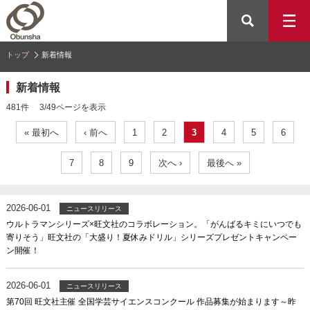
トップ
新着情報
新着情報
481件 3/49ページを表示
« 最初へ
‹ 前へ
1
2
3
4
5
6
7
8
9
次へ ›
最後へ »
2026-06-01
ニュースリリース
ウルトラマンシリーズ×旺文社のコラボレーション。「がんばるキミにいつでも
寄りそう」旺文社の「大盛り！夏休みドリル」シリーズプレゼントキャンペー
ン開催！
2026-06-01
ニュースリリース
第70回 旺文社主催 全国学芸サイエンスコンクール 作品募集が始まります～昨