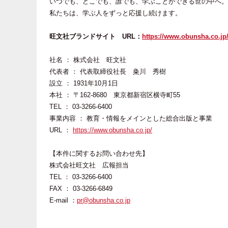
いつでも、どこでも、誰でも、学ぶことができる世の中へ。
私たちは、学ぶ人をずっと応援し続けます。
旺文社ブランドサイト URL：
https://www.obunsha.co.jp
社名 ： 株式会社 旺文社
代表者 ： 代表取締役社長 粂川 秀樹
設立 ： 1931年10月1日
本社 ： 〒162-8680 東京都新宿区横寺町55
TEL ： 03-3266-6400
事業内容 ： 教育・情報をメインとした総合出版と事業
URL ：
https://www.obunsha.co.jp/
【本件に関するお問い合わせ先】
株式会社旺文社 広報担当
TEL ： 03-3266-6400
FAX ： 03-3266-6849
E-mail ：
pr@obunsha.co.jp