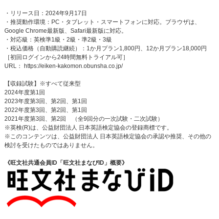
・リリース日：2024年9月17日
・推奨動作環境：PC・タブレット・スマートフォンに対応。ブラウザは、
Google Chrome最新版、Safari最新版に対応。
・対応級：英検準1級・2級・準2級・3級
・税込価格（自動購読継続）：1か月プラン1,800円、12か月プラン18,000円
［初回ログインから24時間無料トライアル可］
URL：
https://eiken-kakomon.obunsha.co.jp/
【収録試験】※すべて従来型
2024年度第1回
2023年度第3回、第2回、第1回
2022年度第3回、第2回、第1回
2021年度第3回、第2回 （全9回分の一次試験・二次試験）
※英検(R)は、公益財団法人 日本英語検定協会の登録商標です。
※このコンテンツは、公益財団法人 日本英語検定協会の承認や推奨、その他の
検討を受けたものではありません。
《旺文社共通会員ID「旺文社まなびID」概要》