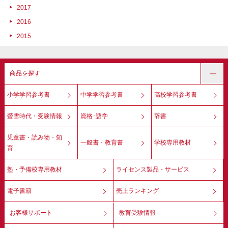
2017
2016
2015
商品を探す
小学学習参考書
中学学習参考書
高校学習参考書
螢雪時代・受験情報
資格･語学
辞書
児童書・読み物・知
一般書・教育書
学校専用教材
育
塾・予備校専用教材
ライセンス製品・サービス
電子書籍
売上ランキング
お客様サポート
教育受験情報