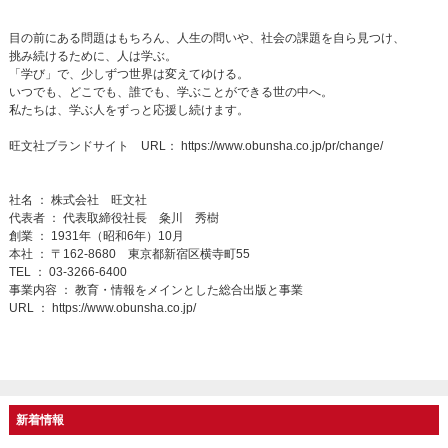
目の前にある問題はもちろん、人生の問いや、社会の課題を自ら見つけ、
挑み続けるために、人は学ぶ。
「学び」で、少しずつ世界は変えてゆける。
いつでも、どこでも、誰でも、学ぶことができる世の中へ。
私たちは、学ぶ人をずっと応援し続けます。
旺文社ブランドサイト URL：
https://www.obunsha.co.jp/pr/change/
社名 ： 株式会社 旺文社
代表者 ： 代表取締役社長 粂川 秀樹
創業 ： 1931年（昭和6年）10月
本社 ： 〒162-8680 東京都新宿区横寺町55
TEL ： 03-3266-6400
事業内容 ： 教育・情報をメインとした総合出版と事業
URL ：
https://www.obunsha.co.jp/
新着情報