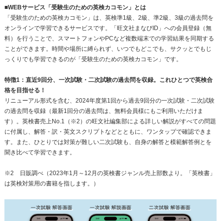
■WEBサービス「受験生のための英検カコモン」とは
「受験生のための英検カコモン」は、英検準1級、2級、準2級、3級の過去問を
オンラインで学習できるサービスです。「旺文社まなびID」への会員登録（無
料）を行うことで、スマートフォンやPCなど複数端末での学習結果を同期する
ことができます。時間や場所に縛られず、いつでもどこでも、サクッとでもじ
っくりでも学習できるのが「受験生のための英検カコモン」です。
特徴1：直近9回分、一次試験・二次試験の過去問を収録。これひとつで英検合
格を目指せる！
リニューアル形式を含む、2024年度第1回から過去9回分の一次試験・二次試験
の過去問を収録（最新1回分の過去問は、無料会員様にもご利用いただけま
す）。英検書売上No.1（※2）の旺文社編集部による詳しい解説がすべての問題
に付属し、解答・訳・英文スクリプトなどとともに、ワンタップで確認できま
す。また、ひとりでは対策が難しい二次試験も、自身の解答と模範解答例とを
聞き比べて学習できます。
※2 日販調べ（2023年1月～12月の英検書ジャンル売上部数より。「英検書」
は英検対策用の書籍を指します。）