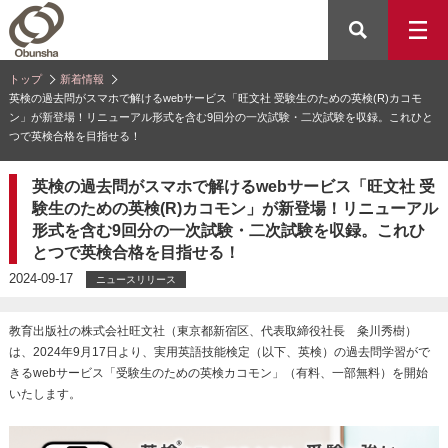
トップ
新着情報
英検の過去問がスマホで解けるwebサービス「旺文社 受験生のための英検(R)カコモ
ン」が新登場！リニューアル形式を含む9回分の一次試験・二次試験を収録。これひと
つで英検合格を目指せる！
英検の過去問がスマホで解けるwebサービス「旺文社 受
験生のための英検(R)カコモン」が新登場！リニューアル
形式を含む9回分の一次試験・二次試験を収録。これひ
とつで英検合格を目指せる！
2024-09-17
ニュースリリース
教育出版社の株式会社旺文社（東京都新宿区、代表取締役社長 粂川秀樹）
は、2024年9月17日より、実用英語技能検定（以下、英検）の過去問学習がで
きるwebサービス「受験生のための英検カコモン」（有料、一部無料）を開始
いたします。