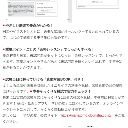
■
やさしい解説で要点がわかる！
例文やイラストとともに、必要な知識がオールカラーでまとめられているの
で、はじめて受験する中学生にも安心です。
■
重要ポイントごとの「合格レッスン」でしっかり学べる！
要点解説と例文、確認問題がセットになった「合格レッスン」で、しっかり学
べます。重要ポイントを学んだあとに確認問題を解くという流れで、学習を定
着させることができます。
■
試験当日に持っていける「直前対策BOOK」付き！
よく出る単語や表現を収録したミニサイズの別冊を収録。試験直前の頭の整理
にぴったりです。
■
本番そっくりな模試で実力チェック！
巻末には実際の試験形式にそっくりな1回分の模試を収録。本番前に腕試しがで
きます！ 採点・見直しアプリ「学びの友」に対応しているので、オンラインマ
ークシートに入力して、らくらく自動採点が可能です。
詳しくは、「学びの友」公式サイト（
https://manatomo.obunsha.co.jp/
）をご覧
ください。