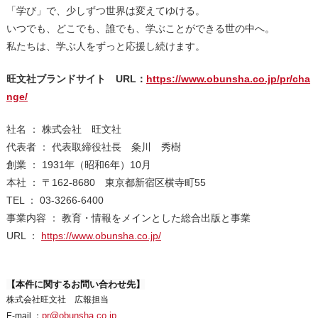
「学び」で、少しずつ世界は変えてゆける。
いつでも、どこでも、誰でも、学ぶことができる世の中へ。
私たちは、学ぶ人をずっと応援し続けます。
旺文社ブランドサイト URL：
https://www.obunsha.co.jp/pr/cha
nge/
社名 ： 株式会社 旺文社
代表者 ： 代表取締役社長 粂川 秀樹
創業 ： 1931年（昭和6年）10月
本社 ： 〒162-8680 東京都新宿区横寺町55
TEL ： 03-3266-6400
事業内容 ： 教育・情報をメインとした総合出版と事業
URL ：
https://www.obunsha.co.jp/
【本件に関するお問い合わせ先】
株式会社旺文社 広報担当
pr@obunsha.co.jp
E-mail ：