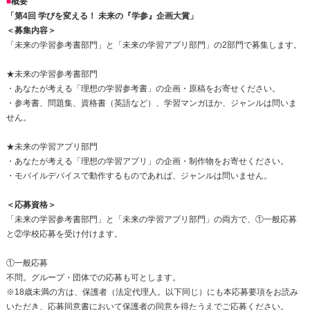
■
概要
「第4回 学びを変える！ 未来の『学参』企画大賞」
＜募集内容＞
「未来の学習参考書部門」と「未来の学習アプリ部門」の2部門で募集します。
★未来の学習参考書部門
・あなたが考える「理想の学習参考書」の企画・原稿をお寄せください。
・参考書、問題集、資格書（英語など）、学習マンガほか、ジャンルは問いま
せん。
★未来の学習アプリ部門
・あなたが考える「理想の学習アプリ」の企画・制作物をお寄せください。
・モバイルデバイスで動作するものであれば、ジャンルは問いません。
＜応募資格＞
「未来の学習参考書部門」と「未来の学習アプリ部門」の両方で、①一般応募
と②学校応募を受け付けます。
①一般応募
不問。グループ・団体での応募も可とします。
※18歳未満の方は、保護者（法定代理人。以下同じ）にも本応募要項をお読み
いただき、応募同意書において保護者の同意を得たうえでご応募ください。