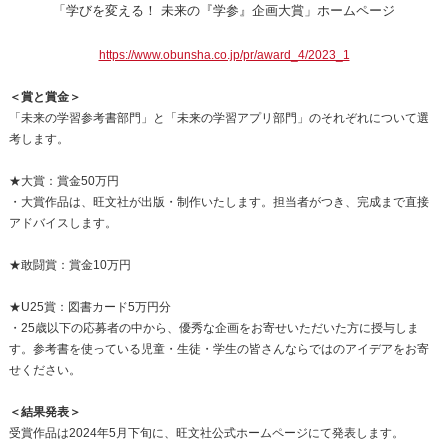
「学びを変える！ 未来の『学参』企画大賞」ホームページ
https://www.obunsha.co.jp/pr/award_4/2023_1
＜賞と賞金＞
「未来の学習参考書部門」と「未来の学習アプリ部門」のそれぞれについて選
考します。
★大賞：賞金50万円
・大賞作品は、旺文社が出版・制作いたします。担当者がつき、完成まで直接
アドバイスします。
★敢闘賞：賞金10万円
★U25賞：図書カード5万円分
・25歳以下の応募者の中から、優秀な企画をお寄せいただいた方に授与しま
す。参考書を使っている児童・生徒・学生の皆さんならではのアイデアをお寄
せください。
＜結果発表＞
受賞作品は2024年5月下旬に、旺文社公式ホームページにて発表します。