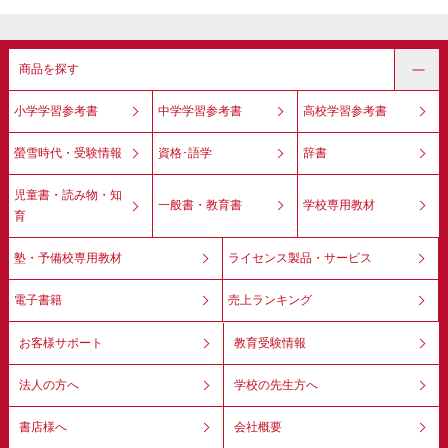
商品を探す
小学学習参考書
中学学習参考書
高校学習参考書
螢雪時代・受験情報
資格･語学
辞書
児童書・読み物・知
一般書・教育書
学校専用教材
育
塾・予備校専用教材
ライセンス製品・サービス
電子書籍
売上ランキング
お客様サポート
教育受験情報
法人の方へ
学校の先生方へ
書店様へ
会社概要