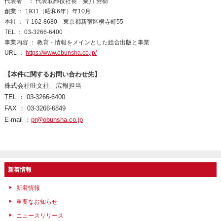
代表者 ： 代表取締役社長 粂川 秀樹
創業 ： 1931（昭和6年）年10月
本社 ： 〒162-8680 東京都新宿区横寺町55
TEL ： 03‐3266‐6400
事業内容 ： 教育・情報をメインとした総合出版と事業
URL ：
https://www.obunsha.co.jp/
【本件に関するお問い合わせ先】
株式会社旺文社 広報担当
TEL ： 03-3266-6400
FAX ： 03-3266-6849
E-mail ：
pr@obunsha.co.jp
新着情報
新着情報
重要なお知らせ
ニュースリリース