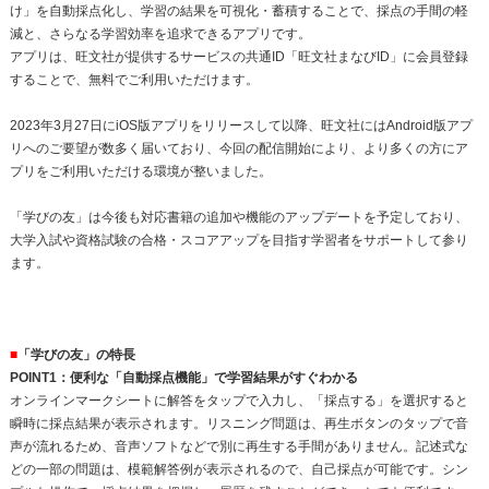
け」を自動採点化し、学習の結果を可視化・蓄積することで、採点の手間の軽
減と、さらなる学習効率を追求できるアプリです。
アプリは、旺文社が提供するサービスの共通ID「旺文社まなびID」に会員登録
することで、無料でご利用いただけます。
2023年3月27日にiOS版アプリをリリースして以降、旺文社にはAndroid版アプ
リへのご要望が数多く届いており、今回の配信開始により、より多くの方にア
プリをご利用いただける環境が整いました。
「学びの友」は今後も対応書籍の追加や機能のアップデートを予定しており、
大学入試や資格試験の合格・スコアアップを目指す学習者をサポートして参り
ます。
■
「学びの友」の特長
POINT1：便利な「自動採点機能」で学習結果がすぐわかる
オンラインマークシートに解答をタップで入力し、「採点する」を選択すると
瞬時に採点結果が表示されます。リスニング問題は、再生ボタンのタップで音
声が流れるため、音声ソフトなどで別に再生する手間がありません。記述式な
どの一部の問題は、模範解答例が表示されるので、自己採点が可能です。シン