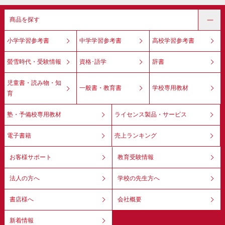
商品を探す
小学学習参考書
中学学習参考書
高校学習参考書
螢雪時代・受験情報
資格･語学
辞書
児童書・読み物・知
一般書・教育書
学校専用教材
育
塾・予備校専用教材
ライセンス製品・サービス
電子書籍
売上ランキング
お客様サポート
教育受験情報
法人の方へ
学校の先生方へ
書店様へ
会社概要
新着情報