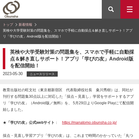
トップ
新着情報
英検や大学受験対策の問題集を、スマホで手軽に自動採点＆解き直しサポート！アプ
リ「学びの友」Android版を配信開始！
英検や大学受験対策の問題集を、スマホで手軽に自動採
点＆解き直しサポート！アプリ「学びの友」Android版
を配信開始！
2023-05-30
ニュースリリース
教育出版社の旺文社（東京都新宿区 代表取締役社長 粂川秀樹）は、同社が
刊行する問題集30点以上に対応した「採点～見直し」学習をサポートするアプ
リ「学びの友」（Android版／無料）を、 5月29日よりGoogle Playにて配信開
始しました。
★
「学びの友」公式webサイト
：
https://manatomo.obunsha.co.jp/
採点・見直し学習アプリ「学びの友」は、これまで時間のかかっていた「丸つ