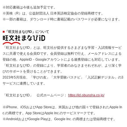
※対応書籍は今後も追加予定です。
※英検（R）は、公益財団法人 日本英語検定協会の登録商標です。
※一部の書籍は、ダウンロード時に書籍記載のパスワードが必要になります。
■
「旺文社まなびID」について
「旺文社まなびID」とは、旺文社が提供するさまざまな学習・入試情報サービ
スに共通で使える会員IDです。会員登録は無料で行え、メールアドレスによる
登録の他、AppleID・Googleアカウントによる連携登録にも対応しています。
「旺文社まなびID」の登録により、学習者のみなさまそれぞれが、より深く学
びのサポートを受けることができます。
2023年5月現在、「学びの友」「大学受験パスナビ」「入試正解デジタル」の3
サービスに連携しています。
「旺文社まなびID」 公式ホームページ：
https://id.obunsha.co.jp/
※iPhone、iOSおよびApp Storeは、米国および他の国々で登録されたApple In
c.の商標です。App StoreはApple Inc.のサービスマークです。
※AndroidおよびGoogle Playは、Google Inc. の商標または登録商標です。