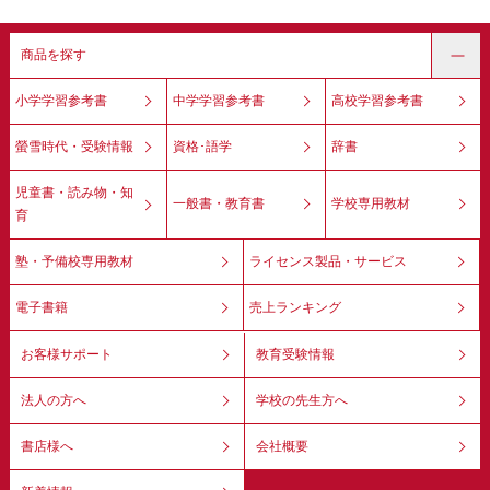
商品を探す
小学学習参考書
中学学習参考書
高校学習参考書
螢雪時代・受験情報
資格･語学
辞書
児童書・読み物・知
一般書・教育書
学校専用教材
育
塾・予備校専用教材
ライセンス製品・サービス
電子書籍
売上ランキング
お客様サポート
教育受験情報
法人の方へ
学校の先生方へ
書店様へ
会社概要