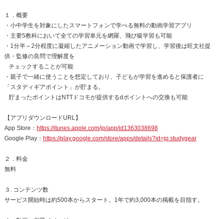
１．概要
・小中学生を対象にしたスマートフォンで学べる無料の動画学習アプリ
・主要5教科において全ての学習単元を網羅、飛び級学習も可能
・1分半～2分程度に凝縮したアニメーション動画で学習し、学習後は旺文社提
供・監修の良問で理解度を
チェックすることが可能
・親子で一緒に使うことを想定しており、子どもが学習を進めると保護者に
「スタディギアポイント」が貯まる。
貯まったポイントはNTTドコモが提供するdポイントへの交換も可能
【アプリダウンロードURL】
App Store：
https://itunes.apple.com/jp/app/id1363038698
Google Play：
https://play.google.com/store/apps/details?id=jp.studygear
２．料金
無料
３. コンテンツ数
サービス開始時は約500本からスタート。1年で約3,000本の掲載を目指す。