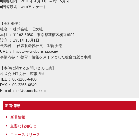
■回答期間：2018年４月30日～同年5月6日
■回答形式：webアンケート
【会社概要】
社名 ： 株式会社 旺文社
本社 ： 〒162-8680 東京都新宿区横寺町55
設立 ： 1931年10月1日
代表者 ： 代表取締役社長 生駒 大壱
URL ：
https://www.obunsha.co.jp/
事業内容 ： 教育・情報をメインとした総合出版と事業
【本件に関するお問い合わせ先】
株式会社旺文社 広報担当
TEL ： 03-3266-6400
FAX ： 03-3266-6849
E-mail ：
pr@obunsha.co.jp
新着情報
新着情報
重要なお知らせ
ニュースリリース