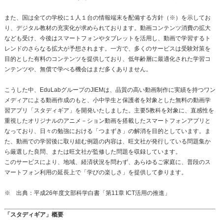
また、国は全ての学校に１人１台の情報端末を配備する方針（※）を示してお
り、デジタル教材の充実化が求められております。動画コンテンツ消費の拡大
なども受け、今後はスマートフォンやタブレットを活用し、動画で学習するト
レンドのさらなる拡大が予想されます。一方で、多くのサービスは受験対策を
目的とした有料のコンテンツを提供しており、低年齢層に最適化された学習コ
ンテンツや、無償で学べる機会はまだ多くありません。
こうした中、EduLabグループのJIEMは、品質の高い動画制作に実績を持つワン
メディアによる動画作成のもと、小中学生と保護者を対象とした無料の動画学
習アプリ「スタディギア」を開発いたしました。主要5教科を対象に、直感性を
重視したオリジナルのアニメ－ション動画を搭載したスマートフォンアプリと
なっており、日々の勉強における「つまずき」の解消を目的としています。ま
た、動画での学習後に取り組む例題の内容は、旺文社が発行している問題集か
ら厳選した良問、または旺文社が監修した問題を収録しています。
このサービスにより、地域、経済状況を問わず、あらゆるご家庭に、普段のス
マートフォン利用の延長上で「学びの楽しさ」を提供して参ります。
※ 出典：平成26年度文部科学白書「第11章 ICT活用の推進」
「スタディギア」概要