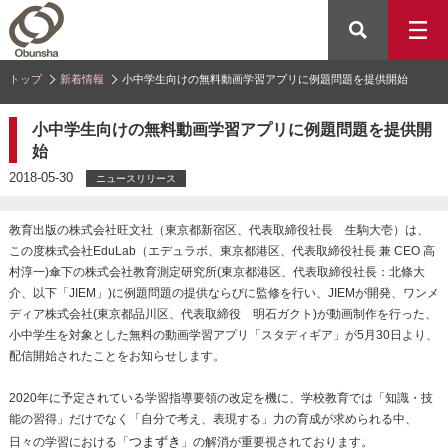
トップ
新着情報
小中学生向けの無料動画学習アプリに例題問題を提供開始
小中学生向けの無料動画学習アプリに例題問題を提供開
始
2018-05-30
ニュースリリース
教育出版の株式会社旺文社（東京都新宿区、代表取締役社長 生駒大壱）は、
この度株式会社EduLab（エデュラボ、東京都港区、代表取締役社長 兼 CEO 高
村淳一)傘下の株式会社教育測定研究所(東京都港区、代表取締役社長：北條大
介、以下「JIEM」)に例題問題の提供ならびに監修を行い、JIEMが開発、ワンメ
ディア株式会社(東京都品川区、代表取締役 明石ガクト)が動画制作を行った、
小中学生を対象とした無料の動画学習アプリ「スタディギア」が5月30日より、
配信開始されたことをお知らせします。
2020年に予定されている学習指導要領の改定を機に、学校教育では「知識・技
能の習得」だけでなく「自分で考え、表現する」力の育成が求められる中、
つまずき
日々の学習における「
」の解消が重要視されております。