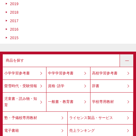
2019
2018
2017
2016
2015
商品を探す
小学学習参考書
中学学習参考書
高校学習参考書
螢雪時代・受験情報
資格･語学
辞書
児童書・読み物・知
一般書・教育書
学校専用教材
育
塾・予備校専用教材
ライセンス製品・サービス
電子書籍
売上ランキング