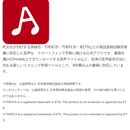
旺文社が刊行する英検Ⓡ・TOEICⓇ・TOEFLⓇ・IELTSなどの英語資格試験対策
書に対応した音声を、スマートフォンで手軽に聴ける公式アプリです。書籍付
属のCDやweb上でダウンロードする音声ファイルなど、従来の音声提供方法に
代わる新しいリスニング学習ツールとして、300冊以上の書籍に対応していま
す。
※英検®は、公益財団法人 日本英語検定協会の登録商標です。
※このコンテンツは、公益財団法人 日本英語検定協会の承認や推奨、その他の検討を受けたも
のではありません。
※TOEIC® is a registered trademark of ETS. This product is not endorsed or approved by ET
S.
※TOEFL® is a registered trademark of ETS. This product is not endorsed or approved by ET
S.