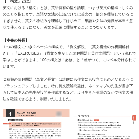
【「構文」とは】
英文における「構文」とは、英語特有の型や語順、つまり英文の構造・しくみ
のことを指します。単語や文法の知識だけでは英文の一部分を理解しているに
すぎません。英文の枠組みを理解してはじめて、単語や文法の知識が本当の意
味で使えるようになり、英文を正確に理解することにつながります。
【本書の特長】
１つの構文につき２ページの構成で、「例文解説」（英文構造の分析図解付
き）→「EXERCISES」（構文を生かした読解問題と英作文問題）という流れで
学ぶことができます。100の構文は「必修」と「差がつく」にレベル分けされて
います。
２種類の読解問題（単文／長文）は読解にも作文にも役立つものとなるように
ブラッシュアップしました。特に長文読解問題は、ネイティブの先生が書き下
ろして日本人の先生が設問を作成するなど、より生きた英語のなかで構文の用
法を確認できるよう、刷新いたしました。