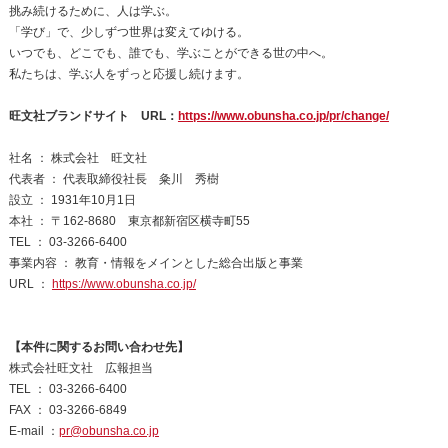
挑み続けるために、人は学ぶ。
「学び」で、少しずつ世界は変えてゆける。
いつでも、どこでも、誰でも、学ぶことができる世の中へ。
私たちは、学ぶ人をずっと応援し続けます。
旺文社ブランドサイト URL：
https://www.obunsha.co.jp/pr/change/
社名 ： 株式会社 旺文社
代表者 ： 代表取締役社長 粂川 秀樹
設立 ： 1931年10月1日
本社 ： 〒162-8680 東京都新宿区横寺町55
TEL ： 03-3266-6400
事業内容 ： 教育・情報をメインとした総合出版と事業
URL ：
https://www.obunsha.co.jp/
【本件に関するお問い合わせ先】
株式会社旺文社 広報担当
TEL ： 03-3266-6400
FAX ： 03-3266-6849
E-mail ：
pr@obunsha.co.jp