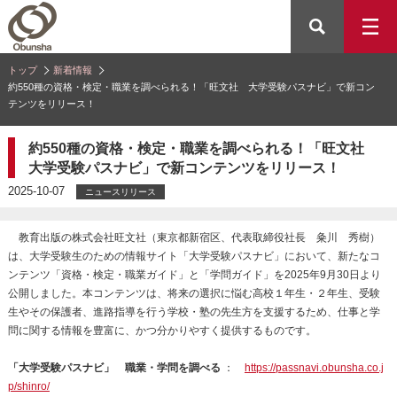
トップ
新着情報
約550種の資格・検定・職業を調べられる！「旺文社 大学受験パスナビ」で新コン
テンツをリリース！
約550種の資格・検定・職業を調べられる！「旺文社
大学受験パスナビ」で新コンテンツをリリース！
2025-10-07
ニュースリリース
教育出版の株式会社旺文社（東京都新宿区、代表取締役社長 粂川 秀樹）
は、大学受験生のための情報サイト「大学受験パスナビ」において、新たなコ
ンテンツ「資格・検定・職業ガイド」と「学問ガイド」を2025年9月30日より
公開しました。本コンテンツは、将来の選択に悩む高校１年生・２年生、受験
生やその保護者、進路指導を行う学校・塾の先生方を支援するため、仕事と学
問に関する情報を豊富に、かつ分かりやすく提供するものです。
「大学受験パスナビ」 職業・学問を調べる
：
https://passnavi.obunsha.co.j
p/shinro/