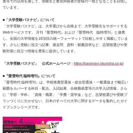
業等での活用を通して、受験生と教育関係者の皆様の一助となることを目指し
ています。
■「大学受験パスナビ」について
「大学受験パスナビ」は、大学選びから合格まで、大学受験生をサポートする
Webサービスです。 月刊『螢雪時代』および『螢雪時代 臨時増刊』と連携
し、全国の大学情報を18項目の統一フォーマットで比較しやすく掲載していま
す。さらに受験に役立つ記事、過去問、資料・願書請求など、志望校選びや受
験対策に役立つ情報を豊富に提供しています。
「大学受験パスナビ」 公式ホームページ
：
https://passnavi.obunsha.co.jp/
■『螢雪時代 臨時増刊』について
『螢雪時代 臨時増刊』は、学校推薦型選抜・総合型選抜・一般選抜まで幅広い
範囲をカバーする科目・配点、入試結果、合格難易度等の大学入試情報、さら
に「学部・学科」「資格・職業」「学費・奨学金」など、志望校選びや受験プ
ランづくりに欠かせない、日本のすべての大学に関するデータを集約したガイ
ドブックシリーズです。