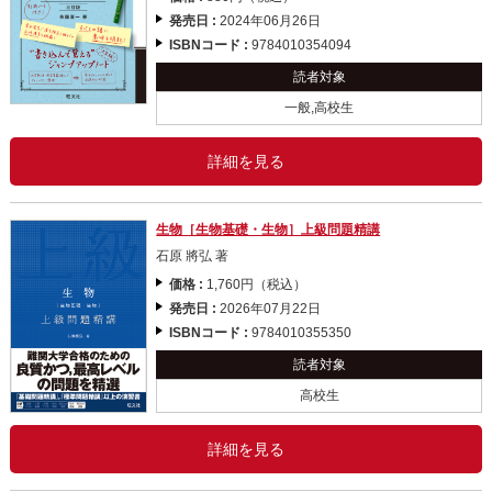
発売日 :
2024年06月26日
ISBNコード :
9784010354094
読者対象
一般,高校生
詳細を見る
生物［生物基礎・生物］上級問題精講
石原 將弘 著
価格 :
1,760円（税込）
発売日 :
2026年07月22日
ISBNコード :
9784010355350
読者対象
高校生
詳細を見る