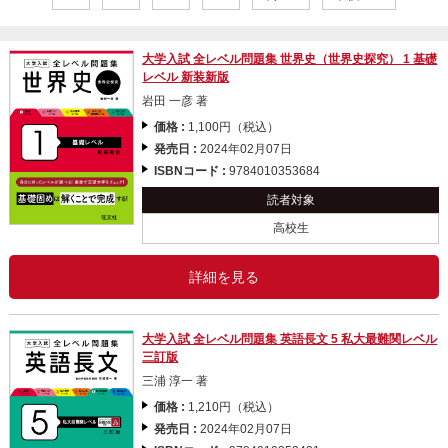
大学入試 全レベル問題集 世界史（世界史探究） 1 基礎
レベル 新装新版
岩田 一彦 著
価格 :
1,100円（税込）
発売日 :
2024年02月07日
ISBNコード :
9784010353684
読者対象
高校生
詳細を見る
大学入試 全レベル問題集 英語長文 5 私大最難関レベル
三訂版
三浦 淳一 著
価格 :
1,210円（税込）
発売日 :
2024年02月07日