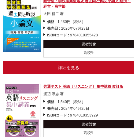
総合型・学校推薦型選抜 過去問と解説 小論文 経済・
経営・商学部
大田 裕二 著
価格 :
1,430円（税込）
発売日 :
2026年07月23日
ISBNコード :
9784010355428
読者対象
高校生
詳細を見る
共通テスト 英語〔リスニング〕 集中講義 改訂版
渡辺 淳志 著
価格 :
1,540円（税込）
発売日 :
2024年04月25日
ISBNコード :
9784010353929
読者対象
高校生