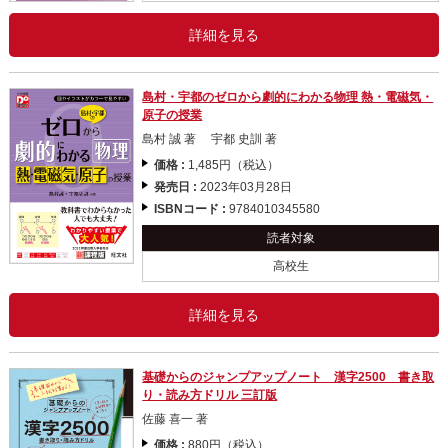
詳細を見る
島村・宇都のゼロから劇的にわかる物理 熱・電磁気・
原子の授業
島村 誠 著 宇都 史訓 著
価格 :
1,485円（税込）
発売日 :
2023年03月28日
ISBNコード :
9784010345580
読者対象
高校生
詳細を見る
基礎からのジャンプアップノート 漢字2500 書き取
り・読み方ドリル 三訂版
佐藤 喜一 著
価格 :
880円（税込）