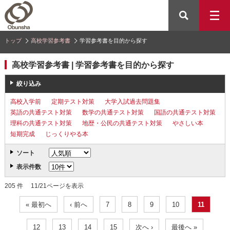
トップ
高校学習参考書
学習参考書を目的から探す
高校学習参考書 | 学習参考書を目的から探す
絞り込み
高校入学前
定期テスト対策
大学入試過去問題集
英語の共通テスト対策
数学の共通テスト対策
国語の共通テスト対策
理科の共通テスト対策
地歴・公民の共通テスト対策
やさしい本
短期完成
じっくりやる本
ソート
表示件数
205 件 11/21ページを表示
« 最初へ
‹ 前へ
7
8
9
10
11
12
13
14
15
次へ ›
最後へ »