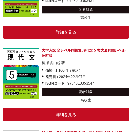
ISBNコード :
9784010353431
読者対象
高校生
詳細を見る
大学入試 全レベル問題集 現代文 5 私大最難関レベル
改訂版
梅澤 眞由起 著
価格 :
1,100円（税込）
発売日 :
2024年02月07日
ISBNコード :
9784010353547
読者対象
高校生
詳細を見る