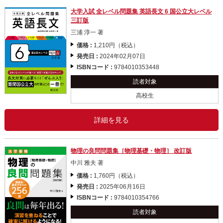
大学入試 全レベル問題集 英語長文 6 国公立大レベル
三訂版
三浦 淳一 著
価格 :
1,210円（税込）
発売日 :
2024年02月07日
ISBNコード :
9784010353448
読者対象
高校生
詳細を見る
物理の良問問題集［物理基礎・物理］ 改訂版
中川 雅夫 著
価格 :
1,760円（税込）
発売日 :
2025年06月16日
ISBNコード :
9784010354766
読者対象