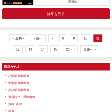
高校生
詳細を見る
« 最初へ
‹ 前へ
7
8
9
10
11
12
13
14
15
次へ ›
最後へ »
商品カテゴリ
小学学習参考書
中学学習参考書
高校学習参考書
螢雪時代・受験情報
資格･語学
辞書