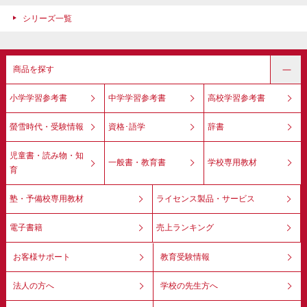
シリーズ一覧
商品を探す
小学学習参考書
中学学習参考書
高校学習参考書
螢雪時代・受験情報
資格･語学
辞書
児童書・読み物・知
一般書・教育書
学校専用教材
育
塾・予備校専用教材
ライセンス製品・サービス
電子書籍
売上ランキング
お客様サポート
教育受験情報
法人の方へ
学校の先生方へ