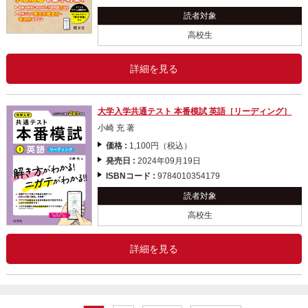
読者対象
高校生
詳細を見る
大学入学共通テスト 本番模試 英語［リーディング］
小崎 充 著
価格 :
1,100円（税込）
発売日 :
2024年09月19日
ISBNコード :
9784010354179
読者対象
高校生
詳細を見る