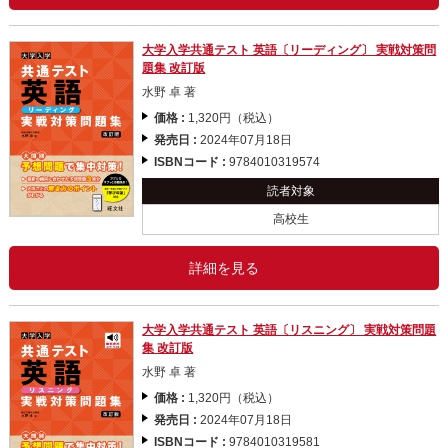
大学入学共通テスト 英語〔リーディング〕 実戦対策問
題集 改訂版
水野 卓 著
価格 :
1,320円（税込）
発売日 :
2024年07月18日
ISBNコード :
9784010319574
読者対象
高校生
詳細を見る
大学入学共通テスト 英語〔リスニング〕 実戦対策問題
集 改訂版
水野 卓 著
価格 :
1,320円（税込）
発売日 :
2024年07月18日
ISBNコード :
9784010319581