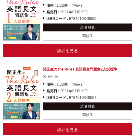
価格 :
1,320円（税込）
発売日 :
2021年07月19日
ISBNコード :
9784010348550
読者対象
高校生
詳細を見る
関正生のThe Rules 英語長文問題集2入試標準
関正生 著
価格 :
1,320円（税込）
発売日 :
2021年07月19日
ISBNコード :
9784010348567
読者対象
高校生
詳細を見る