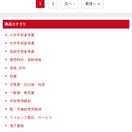
1
2
次へ ›
最後へ »
商品カテゴリ
小学学習参考書
中学学習参考書
高校学習参考書
螢雪時代・受験情報
資格･語学
辞書
児童書・読み物・知育
一般書・教育書
学校専用教材
塾・予備校専用教材
ライセンス製品・サービス
電子書籍