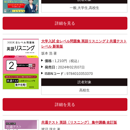
一般,大学生,高校生
詳細を見る
大学入試 全レベル問題集 英語リスニング 2 共通テスト
レベル 新装版
坂本 浩 著
価格 :
1,210円（税込）
発売日 :
2024年02月07日
ISBNコード :
9784010353370
読者対象
高校生
詳細を見る
共通テスト 英語〔リスニング〕 集中講義 改訂版
渡辺 淳志 著