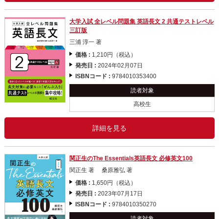
大学入試 全レベル問題集 英語長文 2 共通テストレベル
三訂版
三浦 淳一 著
価格 :
1,210円（税込）
発売日 :
2024年02月07日
ISBNコード :
9784010353400
読者対象
高校生
詳細を見る
関正生のThe Essentials英語長文 必修英文100
関正生 著 桑原雅弘 著
価格 :
1,650円（税込）
発売日 :
2023年07月17日
ISBNコード :
9784010350270
読者対象