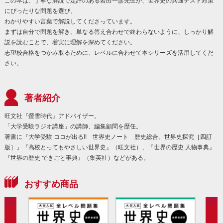
この本は、丁寧な解説で定評のある岩田一彦先生が、世界史の共通テスト対策
にぴったりな問題を選び、
わかりやすい言葉で解説してくださっています。
まずは自分で問題を解き、単なる答え合わせで終わらないように、しっかり解
説を読むことで、着実に理解を深めてください。
志望校合格をつかみ取るために、レベルに合わせて本シリーズを活用してくだ
さい。
著者紹介
旺文社『螢雪時代』アドバイザー。
「大学受験ラジオ講座」の講師、編集顧問を歴任。
著書に『大学受験 ココが出る!! 世界史ノート 歴史総合、世界史探究［四訂
版］』『高校とってもやさしい世界史』（旺文社）、『世界の歴史 人物事典』
『世界の歴史 できごと事典』（集英社）などがある。
おすすめ商品