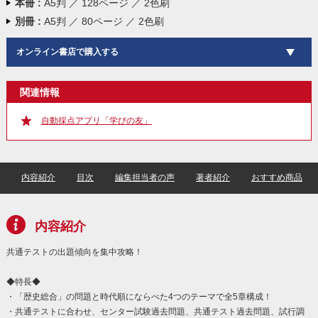
本冊 :
A5判 ／ 128ページ ／ 2色刷
別冊 :
A5判 ／ 80ページ ／ 2色刷
オンライン書店で購入する
関連情報
自動採点アプリ「学びの友」
内容紹介
目次
編集担当者の声
著者紹介
おすすめ商品
内容紹介
共通テストの出題傾向を集中攻略！
◆特長◆
・「歴史総合」の問題と時代順にならべた4つのテーマで全5章構成！
・共通テストに合わせ、センター試験過去問題、共通テスト過去問題、試行調