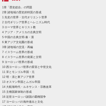
1章「歴史総合」の問題
2章 諸地域の歴史的特質の形成
1 先史の世界・古代オリエント世界
2 古代ギリシア世界とヘレニズム時代
3 ローマ世界とキリスト教
4 アジア・アメリカの古典文明
5 中国の古典文明-秦・漢
6 東アジア文化圏の形成
3章 諸地域の交流・再編
7 イスラーム世界の形成
8 イスラーム世界の発展と文明
9 ヨーロッパ世界の形成
10 西ヨーロッパ世界の変容と中世文化
11 宋とモンゴル帝国・元
12 明・清と東アジア世界
13 オスマン帝国とムガル帝国
14 大航海時代・ルネサンス・宗教改革
15 主権国家体制の形成
16 近世ヨーロッパ諸国の覇権競争
17 ヨーロッパの海外進出と文化