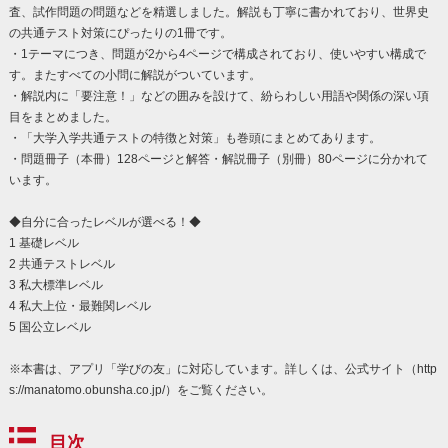
査、試作問題の問題などを精選しました。解説も丁寧に書かれており、世界史
の共通テスト対策にぴったりの1冊です。
・1テーマにつき、問題が2から4ページで構成されており、使いやすい構成で
す。またすべての小問に解説がついています。
・解説内に「要注意！」などの囲みを設けて、紛らわしい用語や関係の深い項
目をまとめました。
・「大学入学共通テストの特徴と対策」も巻頭にまとめてあります。
・問題冊子（本冊）128ページと解答・解説冊子（別冊）80ページに分かれて
います。
◆自分に合ったレベルが選べる！◆
1 基礎レベル
2 共通テストレベル
3 私大標準レベル
4 私大上位・最難関レベル
5 国公立レベル
※本書は、アプリ「学びの友」に対応しています。詳しくは、公式サイト（http
s://manatomo.obunsha.co.jp/）をご覧ください。
目次