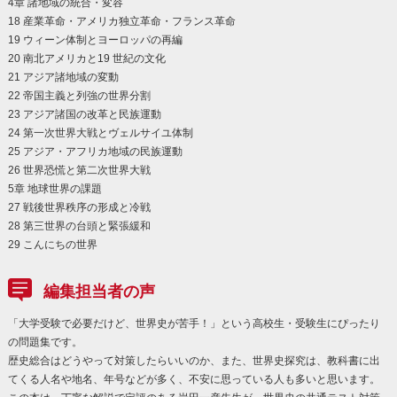
4章 諸地域の統合・変容
18 産業革命・アメリカ独立革命・フランス革命
19 ウィーン体制とヨーロッパの再編
20 南北アメリカと19 世紀の文化
21 アジア諸地域の変動
22 帝国主義と列強の世界分割
23 アジア諸国の改革と民族運動
24 第一次世界大戦とヴェルサイユ体制
25 アジア・アフリカ地域の民族運動
26 世界恐慌と第二次世界大戦
5章 地球世界の課題
27 戦後世界秩序の形成と冷戦
28 第三世界の台頭と緊張緩和
29 こんにちの世界
編集担当者の声
「大学受験で必要だけど、世界史が苦手！」という高校生・受験生にぴったり
の問題集です。
歴史総合はどうやって対策したらいいのか、また、世界史探究は、教科書に出
てくる人名や地名、年号などが多く、不安に思っている人も多いと思います。