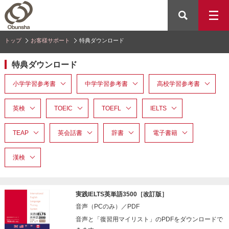
トップ
お客様サポート
特典ダウンロード
特典ダウンロード
小学学習参考書
中学学習参考書
高校学習参考書
英検
TOEIC
TOEFL
IELTS
TEAP
英会話書
辞書
電子書籍
漢検
実践IELTS英単語3500［改訂版］
音声（PCのみ）／PDF
音声と「復習用マイリスト」のPDFをダウンロードで