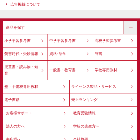
広告掲載について
商品を探す
小学学習参考書
中学学習参考書
高校学習参考書
螢雪時代・受験情報
資格･語学
辞書
児童書・読み物・知
一般書・教育書
学校専用教材
育
塾・予備校専用教材
ライセンス製品・サービス
電子書籍
売上ランキング
お客様サポート
教育受験情報
法人の方へ
学校の先生方へ
書店様へ
会社概要