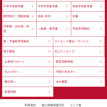
小学学習参考書
中学学習参考書
高校学習参考書
螢雪時代・受験情報
資格･語学
辞書
児童書・読み物・知
一般書・教育書
学校専用教材
育
塾・予備校専用教材
ライセンス製品・サービス
電子書籍
売上ランキング
お客様サポート
教育受験情報
法人の方へ
学校の先生方へ
書店様へ
会社概要
新着情報
利用規約
個人情報保護方針
リンク集