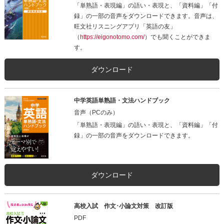
「単熟語・表現編」の語い・表現と、「資料編」「付
録」の一部の音声をダウンロードできます。音声は、
旺文社リスニングアプリ「英語の友」
（
https://eigonotomo.com/
）でも聞くことができま
す。
ダウンロード
中学英語単熟語・文法ハンドブック
音声（PCのみ）
「単熟語・表現編」の語い・表現と、「資料編」「付
録」の一部の音声をダウンロードできます。
ダウンロード
高校入試 作文･小論文対策 改訂版
PDF