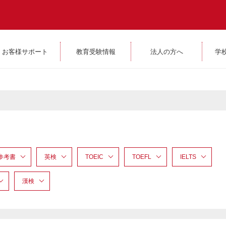
お客様サポート
教育受験情報
法人の方へ
学
参考書
英検
TOEIC
TOEFL
IELTS
漢検