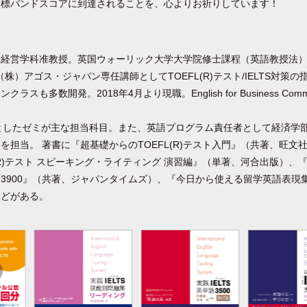
目標バンドスコアに到達されることを、心よりお祈りしています！
経営学科准教授。英国ウォーリック大学大学院修士課程（英語教授法）修
（株）アゴス・ジャパン専任講師としてTOEFL(R)テスト/IELTS対策
も多数開発。2018年4月より現職。English for Business Commun
ngをテーマとしたゼミが主な担当科目。また、英語プログラム責任者として経済
を担当。 著書に『超基礎からのTOEFL(R)テスト入門』（共著、旺文
T(R)テスト スピーキング・ライティング 演習編』（単著、河合出版）、『T
900』（共著、ジャパンタイムズ）、『今日から使える留学英語表現集 Vo
などがある。