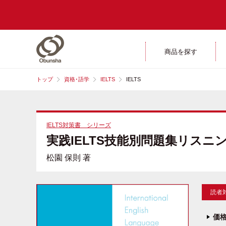
商品を探す
トップ
資格･語学
IELTS
IELTS
IELTS対策書 シリーズ
実践IELTS技能別問題集リスニ
松園 保則 著
読者
価格