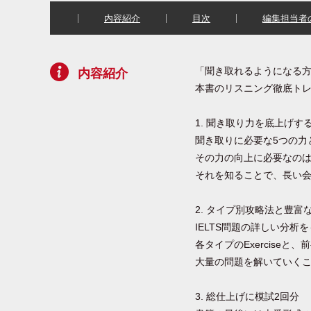
内容紹介
目次
編集担当者
「聞き取れるようになる
内容紹介
本書のリスニング徹底ト
1. 聞き取り力を底上げす
聞き取りに必要な5つの力
その力の向上に必要なの
それを知ることで、長い
2. タイプ別攻略法と豊富
IELTS問題の詳しい分
各タイプのExerciseと
大量の問題を解いていく
3. 総仕上げに模試2回分