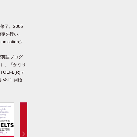
了。2005
の指導を行い、
icationク
学部英語プログ
社）、『かなり
OEFL(R)テ
l.1 開始