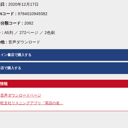
日 :
2020年12月17日
BNコード :
9784010949382
分類コード :
2082
 :
A5判 ／ 272ページ ／ 2色刷
他 :
音声ダウンロード
ライン書店で購入する
書店で購入する
情報
音声ダウンロードページ
旺文社リスニングアプリ「英語の友」