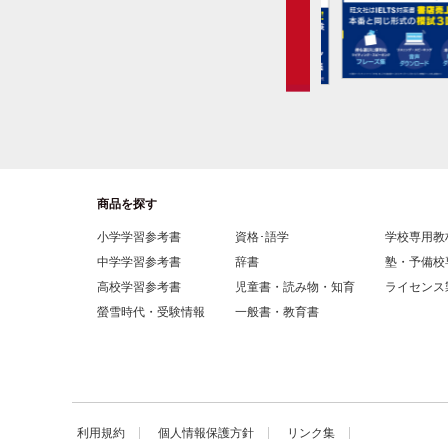
商品を探す
小学学習参考書
資格･語学
学校専用教
中学学習参考書
辞書
塾・予備校
高校学習参考書
児童書・読み物・知育
ライセンス
螢雪時代・受験情報
一般書・教育書
利用規約
個人情報保護方針
リンク集