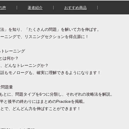
の声
著者紹介
おすすめ商品
方法」を知り、「たくさんの問題」を解いて力を伸ばす。
レーニングで、リスニングセクションを得点源に！
るトレーニング
とは何か？
は、どんなトレーニングか？
会話もモノローグも、確実に理解できるようになります！
な問題量
析をもとに、問題タイプを6つに分類し、それぞれの攻略法を解説。
、前半と後半の終わりにはまとめのPracticeを掲載。
ことで、どんどん力を伸ばすことができます！