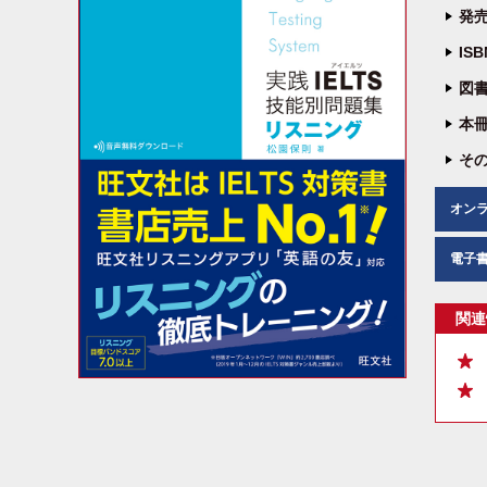
発売
IS
図書
本冊
その
オン
電子
関連