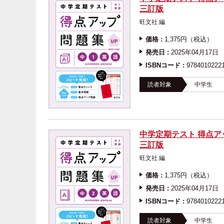
三訂版
旺文社 編
価格 :
1,375円（税込）
発売日 :
2025年04月17日
ISBNコード :
9784010222
読者対象
中学生
中学定期テスト 得点ア
三訂版
旺文社 編
価格 :
1,375円（税込）
発売日 :
2025年04月17日
ISBNコード :
9784010222
読者対象
中学生