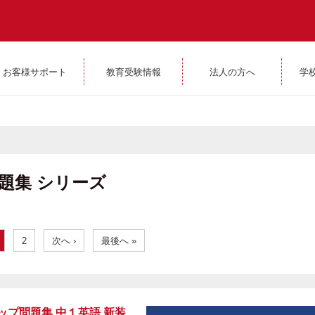
お客様サポート
教育受験情報
法人の方へ
学
題集 シリーズ
2
次へ ›
最後へ »
ップ問題集 中１英語 新装