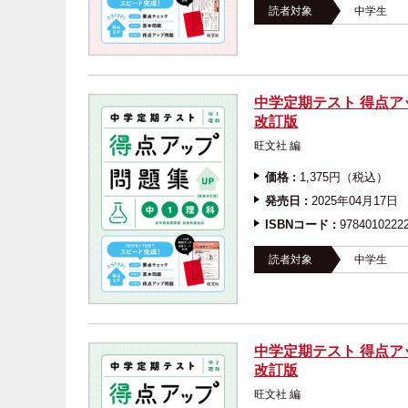
読者対象
中学生
中学定期テスト 得点ア
改訂版
旺文社
価格 :
1,375円（税込）
発売日 :
2025年04月17日
ISBNコード :
9784010222
読者対象
中学生
中学定期テスト 得点ア
改訂版
旺文社 編