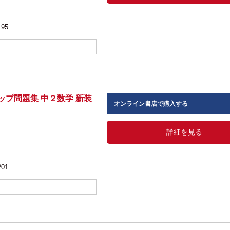
195
ップ問題集 中２数学 新装
オンライン書店で購入する
詳細を見る
201