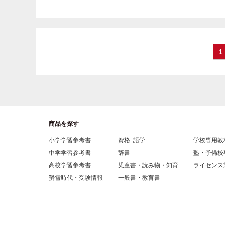
1
商品を探す
小学学習参考書
資格･語学
学校専用教
中学学習参考書
辞書
塾・予備校
高校学習参考書
児童書・読み物・知育
ライセンス
螢雪時代・受験情報
一般書・教育書