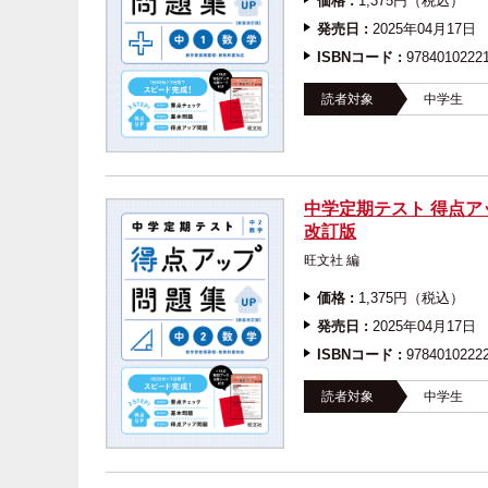
価格 :
1,375円（税込）
発売日 :
2025年04月17日
ISBNコード :
9784010222
読者対象
中学生
中学定期テスト 得点ア
改訂版
旺文社 編
価格 :
1,375円（税込）
発売日 :
2025年04月17日
ISBNコード :
9784010222
読者対象
中学生