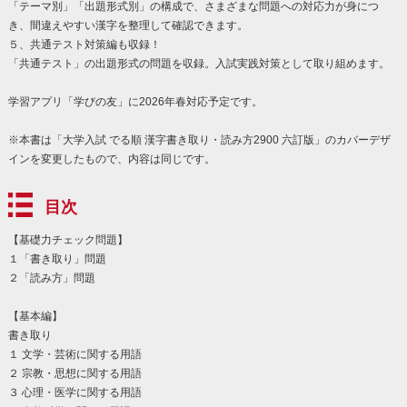
「テーマ別」「出題形式別」の構成で、さまざまな問題への対応力が身につ
き、間違えやすい漢字を整理して確認できます。
５、共通テスト対策編も収録！
「共通テスト」の出題形式の問題を収録。入試実践対策として取り組めます。
学習アプリ「学びの友」に2026年春対応予定です。
※本書は「大学入試 でる順 漢字書き取り・読み方2900 六訂版」のカバーデザ
インを変更したもので、内容は同じです。
目次
【基礎力チェック問題】
１「書き取り」問題
２「読み方」問題
【基本編】
書き取り
１ 文学・芸術に関する用語
２ 宗教・思想に関する用語
３ 心理・医学に関する用語