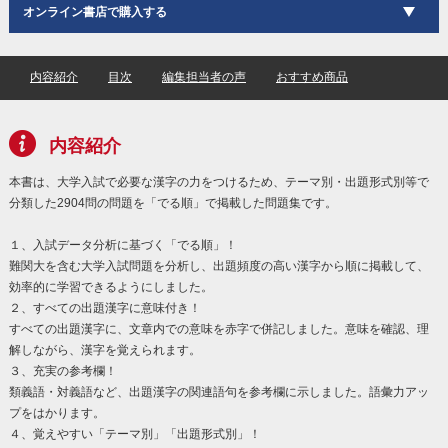
オンライン書店で購入する
内容紹介
目次
編集担当者の声
おすすめ商品
内容紹介
本書は、大学入試で必要な漢字の力をつけるため、テーマ別・出題形式別等で
分類した2904問の問題を「でる順」で掲載した問題集です。
１、入試データ分析に基づく「でる順」！
難関大を含む大学入試問題を分析し、出題頻度の高い漢字から順に掲載して、
効率的に学習できるようにしました。
２、すべての出題漢字に意味付き！
すべての出題漢字に、文章内での意味を赤字で併記しました。意味を確認、理
解しながら、漢字を覚えられます。
３、充実の参考欄！
類義語・対義語など、出題漢字の関連語句を参考欄に示しました。語彙力アッ
プをはかります。
４、覚えやすい「テーマ別」「出題形式別」！