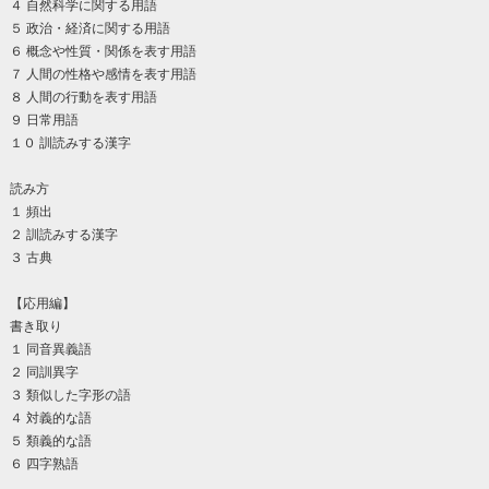
４ 自然科学に関する用語
５ 政治・経済に関する用語
６ 概念や性質・関係を表す用語
７ 人間の性格や感情を表す用語
８ 人間の行動を表す用語
９ 日常用語
１０ 訓読みする漢字
読み方
１ 頻出
２ 訓読みする漢字
３ 古典
【応用編】
書き取り
１ 同音異義語
２ 同訓異字
３ 類似した字形の語
４ 対義的な語
５ 類義的な語
６ 四字熟語