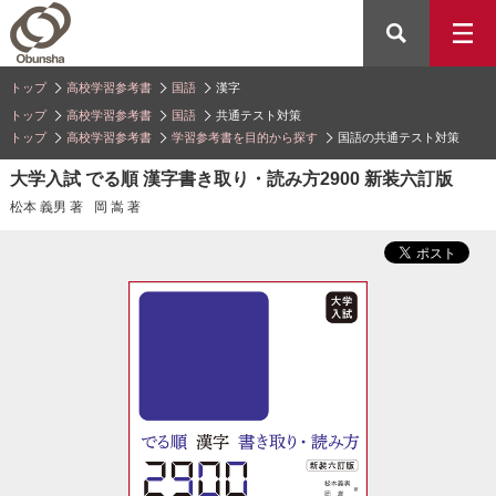
トップ
高校学習参考書
国語
漢字
トップ
高校学習参考書
国語
共通テスト対策
トップ
高校学習参考書
学習参考書を目的から探す
国語の共通テスト対策
大学入試 でる順 漢字書き取り・読み方2900 新装六訂版
松本 義男 著
岡 嵩 著