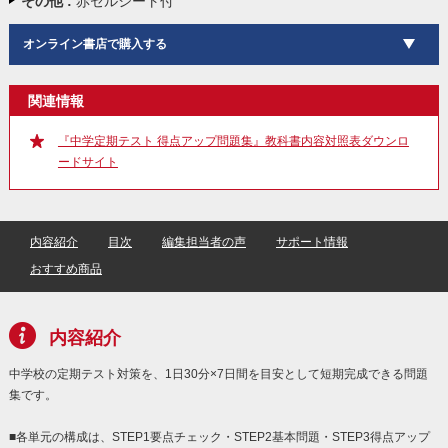
その他 :
赤セルシート付
オンライン書店で購入する
関連情報
『中学定期テスト 得点アップ問題集』教科書内容対照表ダウンロ
ードサイト
内容紹介
目次
編集担当者の声
サポート情報
おすすめ商品
内容紹介
中学校の定期テスト対策を、1日30分×7日間を目安として短期完成できる問題
集です。
■各単元の構成は、STEP1要点チェック・STEP2基本問題・STEP3得点アップ