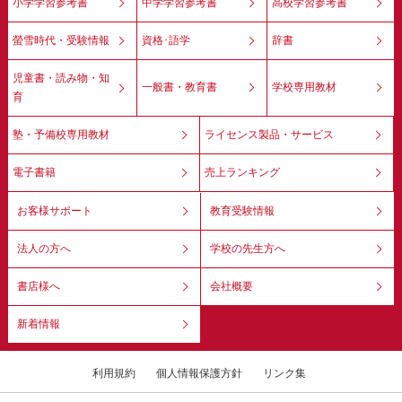
小学学習参考書
中学学習参考書
高校学習参考書
螢雪時代・受験情報
資格･語学
辞書
児童書・読み物・知
一般書・教育書
学校専用教材
育
塾・予備校専用教材
ライセンス製品・サービス
電子書籍
売上ランキング
お客様サポート
教育受験情報
法人の方へ
学校の先生方へ
書店様へ
会社概要
新着情報
利用規約
個人情報保護方針
リンク集