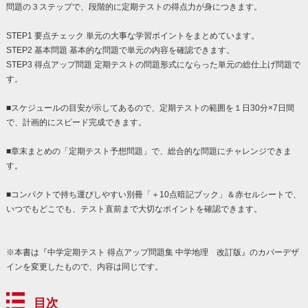
問題の３ステップで、段階的に定期テストの得点力が身につきます。
STEP1 要点チェック 単元の大事な学習ポイントをまとめています。
STEP2 基本問題 基本的な問題で単元の内容を確認できます。
STEP3 得点アップ問題 定期テストの問題形式にならった単元の総仕上げ問題で
す。
■スケジュールの目安が示してあるので、定期テストの範囲を１日30分×7日間
で、計画的にスピード完成できます。
■章末まとめの「定期テスト予想問題」で、総合的な問題にチャレンジできま
す。
■コンパクトで持ち運びしやすい別冊「＋10点暗記ブック」＆赤セルシートで、
いつでもどこでも、テスト直前まで大切なポイントを確認できます。
※本書は『中学定期テスト 得点アップ問題集 中学地理 改訂版』のカバーデザ
インを変更したもので、内容は同じです。
目次