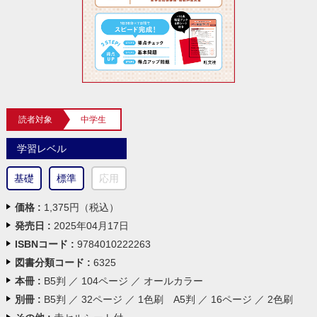
読者対象
中学生
学習レベル
基礎
標準
応用
価格 :
1,375円（税込）
発売日 :
2025年04月17日
ISBNコード :
9784010222263
図書分類コード :
6325
本冊 :
B5判 ／ 104ページ ／ オールカラー
別冊 :
B5判 ／ 32ページ ／ 1色刷 A5判 ／ 16ページ ／ 2色刷