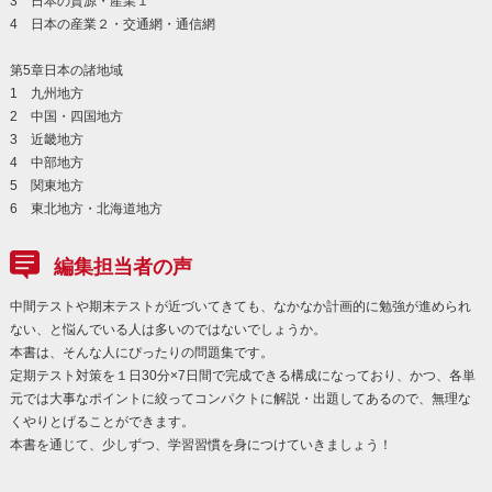
3 日本の資源・産業１
4 日本の産業２・交通網・通信網
第5章日本の諸地域
1 九州地方
2 中国・四国地方
3 近畿地方
4 中部地方
5 関東地方
6 東北地方・北海道地方
編集担当者の声
中間テストや期末テストが近づいてきても、なかなか計画的に勉強が進められ
ない、と悩んでいる人は多いのではないでしょうか。
本書は、そんな人にぴったりの問題集です。
定期テスト対策を１日30分×7日間で完成できる構成になっており、かつ、各単
元では大事なポイントに絞ってコンパクトに解説・出題してあるので、無理な
くやりとげることができます。
本書を通じて、少しずつ、学習習慣を身につけていきましょう！