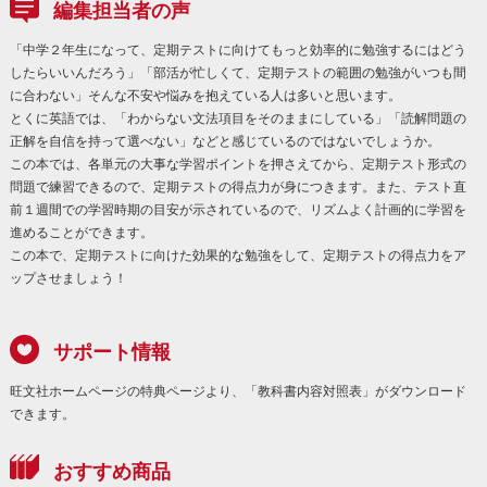
編集担当者の声
「中学２年生になって、定期テストに向けてもっと効率的に勉強するにはどう
したらいいんだろう」「部活が忙しくて、定期テストの範囲の勉強がいつも間
に合わない」そんな不安や悩みを抱えている人は多いと思います。
とくに英語では、「わからない文法項目をそのままにしている」「読解問題の
正解を自信を持って選べない」などと感じているのではないでしょうか。
この本では、各単元の大事な学習ポイントを押さえてから、定期テスト形式の
問題で練習できるので、定期テストの得点力が身につきます。また、テスト直
前１週間での学習時期の目安が示されているので、リズムよく計画的に学習を
進めることができます。
この本で、定期テストに向けた効果的な勉強をして、定期テストの得点力をア
ップさせましょう！
サポート情報
旺文社ホームページの特典ページより、「教科書内容対照表」がダウンロード
できます。
おすすめ商品