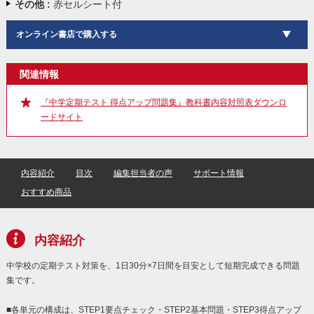
その他 :
赤セルシート付
オンライン書店で購入する
関連情報
『中学定期テスト 得点アップ問題集』教科書内容対照表ダウンロ
ードサイト
内容紹介
目次
編集担当者の声
サポート情報
おすすめ商品
内容紹介
中学校の定期テスト対策を、1日30分×7日間を目安として短期完成できる問題
集です。
■各単元の構成は、STEP1要点チェック・STEP2基本問題・STEP3得点アップ