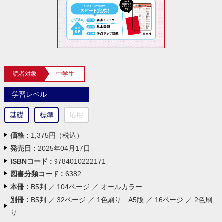
読者対象
中学生
学習レベル
基礎
標準
応用
価格 :
1,375円（税込）
発売日 :
2025年04月17日
ISBNコード :
9784010222171
図書分類コード :
6382
本冊 :
B5判 ／ 104ページ ／ オールカラー
別冊 :
B5判 ／ 32ページ ／ 1色刷り A5版 ／ 16ページ ／ 2色刷
り