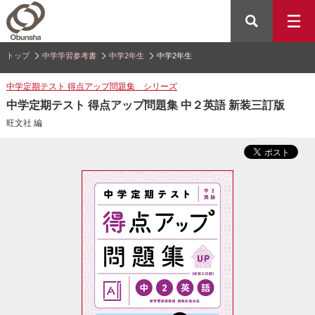
トップ
中学学習参考書
中学2年生
中学2年生
中学定期テスト 得点アップ問題集 シリーズ
中学定期テスト 得点アップ問題集 中２英語 新装三訂版
旺文社 編