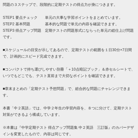
問題の３ステップで、段階的に定期テストの得点力が身につきます。
STEP1 要点チェック 単元の大事な学習ポイントをまとめています。
STEP2 基本問題 基本的な問題で単元の内容を確認できます。
STEP3 得点アップ問題 定期テストの問題形式にならった単元の総仕上げ問題
です。
■スケジュールの目安が示してあるので、定期テストの範囲を１日30分×7日間
で、計画的にスピード完成できます。
■コンパクトで持ち運びしやすい別冊「＋10点暗記ブック」＆赤セルシートで、
いつでもどこでも、テスト直前まで大切なポイントを確認できます。
■章末まとめの「定期テスト予想問題」で、総合的な問題にチャレンジできま
す。
本書「中２英語」では、中学２年生の学習内容を、８つに分けて、定期テスト
対策ができるよう構成しています。
※本書は『中学定期テスト 得点アップ問題集 中２英語 三訂版』のカバーデザ
インを変更したもので、内容は同じです。