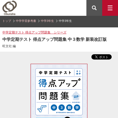
トップ
中学学習参考書
中学3年生
中学3年生
中学定期テスト 得点アップ問題集 シリーズ
中学定期テスト 得点アップ問題集 中３数学 新装改訂版
旺文社 編