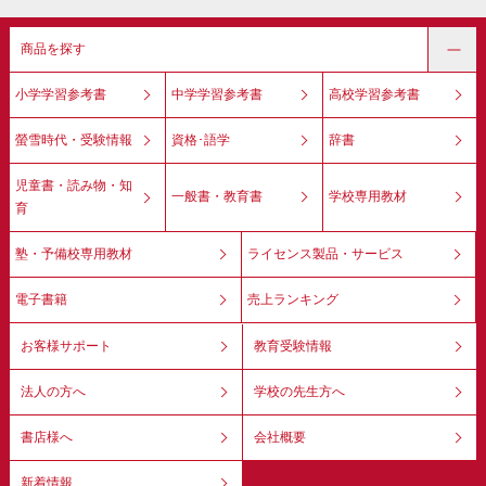
商品を探す
小学学習参考書
中学学習参考書
高校学習参考書
螢雪時代・受験情報
資格･語学
辞書
児童書・読み物・知
一般書・教育書
学校専用教材
育
塾・予備校専用教材
ライセンス製品・サービス
電子書籍
売上ランキング
お客様サポート
教育受験情報
法人の方へ
学校の先生方へ
書店様へ
会社概要
新着情報