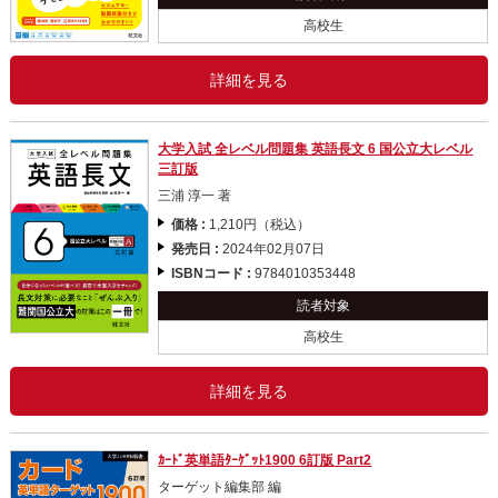
高校生
詳細を見る
大学入試 全レベル問題集 英語長文 6 国公立大レベル
三訂版
三浦 淳一 著
価格 :
1,210円（税込）
発売日 :
2024年02月07日
ISBNコード :
9784010353448
読者対象
高校生
詳細を見る
ｶｰﾄﾞ英単語ﾀｰｹﾞｯﾄ1900 6訂版 Part2
ターゲット編集部 編