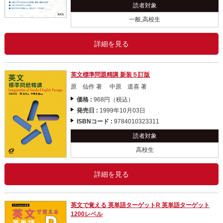
読者対象
一般,高校生
詳細を見る
英文標準問題精講 新装５訂版
原 仙作 著 中原 道喜 著
価格 :
968円（税込）
発売日 :
1999年10月03日
ISBNコード :
9784010323311
読者対象
高校生
詳細を見る
英文で覚える 英単語ターゲットR 英単語ターゲット
1200レベル