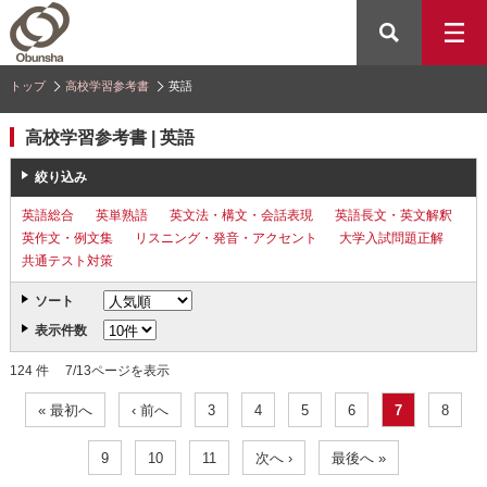
トップ
高校学習参考書
英語
高校学習参考書 | 英語
絞り込み
英語総合
英単熟語
英文法・構文・会話表現
英語長文・英文解釈
英作文・例文集
リスニング・発音・アクセント
大学入試問題正解
共通テスト対策
ソート
表示件数
124 件 7/13ページを表示
« 最初へ
‹ 前へ
3
4
5
6
7
8
9
10
11
次へ ›
最後へ »