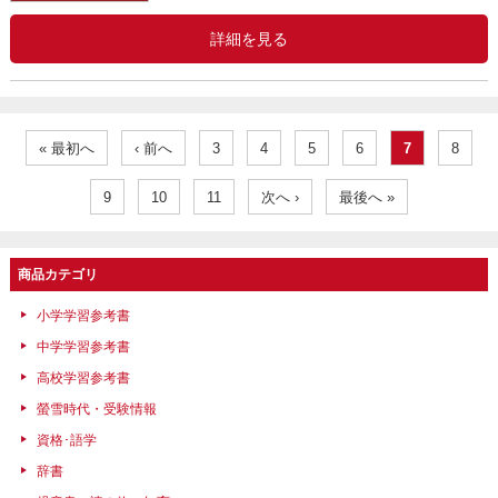
詳細を見る
« 最初へ
‹ 前へ
3
4
5
6
7
8
9
10
11
次へ ›
最後へ »
商品カテゴリ
小学学習参考書
中学学習参考書
高校学習参考書
螢雪時代・受験情報
資格･語学
辞書