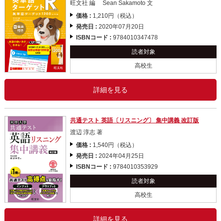
旺文社 編 Sean Sakamoto 文
価格 :
1,210円（税込）
発売日 :
2020年07月20日
ISBNコード :
9784010347478
読者対象
高校生
詳細を見る
共通テスト 英語〔リスニング〕 集中講義 改訂版
渡辺 淳志 著
価格 :
1,540円（税込）
発売日 :
2024年04月25日
ISBNコード :
9784010353929
読者対象
高校生
詳細を見る