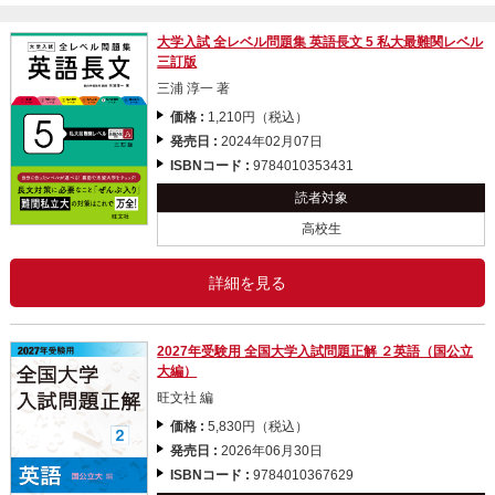
大学入試 全レベル問題集 英語長文 5 私大最難関レベル
三訂版
三浦 淳一 著
価格 :
1,210円（税込）
発売日 :
2024年02月07日
ISBNコード :
9784010353431
読者対象
高校生
詳細を見る
2027年受験用 全国大学入試問題正解 ２英語（国公立
大編）
旺文社 編
価格 :
5,830円（税込）
発売日 :
2026年06月30日
ISBNコード :
9784010367629