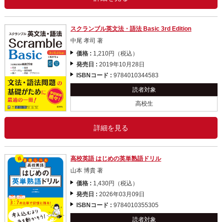
スクランブル英文法・語法 Basic 3rd Edition
中尾 孝司 著
価格 :
1,210円（税込）
発売日 :
2019年10月28日
ISBNコード :
9784010344583
読者対象
高校生
詳細を見る
高校英語 はじめの英単熟語ドリル
山本 博貴 著
価格 :
1,430円（税込）
発売日 :
2026年03月09日
ISBNコード :
9784010355305
読者対象