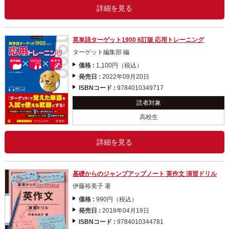
詳細を見る
英単語ターゲット1900 6訂版 応用トレーニング
ターゲット編集部 編
価格 :
1,100円（税込）
発売日 :
2022年09月20日
ISBNコード :
9784010349717
読者対象
高校生
詳細を見る
基礎からのジャンプアップノート 英作文 演習ドリル
伊藤裕美子 著
価格 :
990円（税込）
発売日 :
2018年04月19日
ISBNコード :
9784010344781