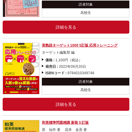
読者対象
高校生
詳細を見る
英熟語ターゲット1000 5訂版 応用トレーニング
ターゲット編集部 編
価格 :
1,100円（税込）
発売日 :
2022年09月20日
ISBNコード :
9784010349748
読者対象
高校生
詳細を見る
和英標準問題精講 新装５訂版
原 仙作 著 花本 金吾 著