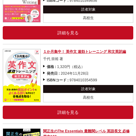
ISBNコード :
9784010349656
読者対象
高校生
詳細を見る
１か月集中！ 英作文 速効トレーニング 和文英訳編
千代 崇裕 著
価格 :
1,320円（税込）
発売日 :
2024年11月28日
ISBNコード :
9784010354599
読者対象
高校生
詳細を見る
関正生のThe Essentials 最難関レベル 英語長文 必修