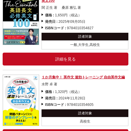
英文100
関 正生 著 桑原 雅弘 著
価格 :
1,650円（税込）
発売日 :
2025年09月05日
ISBNコード :
9784010354827
読者対象
一般,大学生,高校生
詳細を見る
１か月集中！ 英作文 速効トレーニング 自由英作文編
水野 卓 著
価格 :
1,320円（税込）
発売日 :
2024年11月28日
ISBNコード :
9784010354605
読者対象
高校生