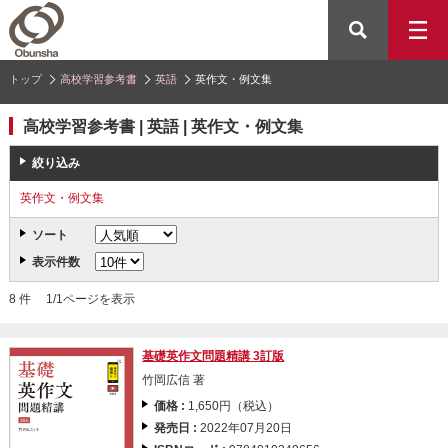
トップ
高校学習参考書
英語
英作文・例文集
高校学習参考書 | 英語 | 英作文・例文集
絞り込み
英作文・例文集
ソート
表示件数
8 件 1/1ページを表示
基礎英作文問題精講 3訂版
竹岡広信 著
価格 :
1,650円（税込）
発売日 :
2022年07月20日