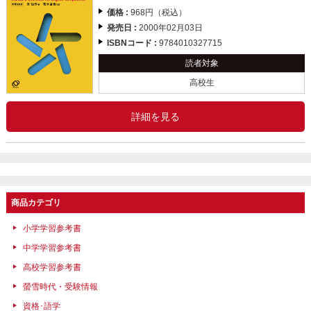
価格 :
968円（税込）
発売日 :
2000年02月03日
ISBNコード :
9784010327715
読者対象
高校生
詳細を見る
商品カテゴリ
小学学習参考書
中学学習参考書
高校学習参考書
螢雪時代・受験情報
資格･語学