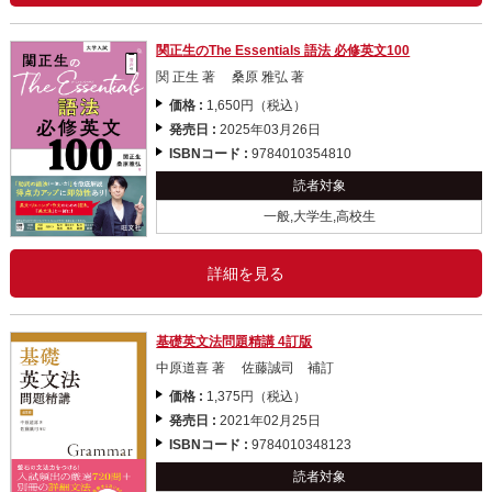
関正生のThe Essentials 語法 必修英文100
関 正生 著 桑原 雅弘 著
価格 :
1,650円（税込）
発売日 :
2025年03月26日
ISBNコード :
9784010354810
読者対象
一般,大学生,高校生
詳細を見る
基礎英文法問題精講 4訂版
中原道喜 著 佐藤誠司 補訂
価格 :
1,375円（税込）
発売日 :
2021年02月25日
ISBNコード :
9784010348123
読者対象