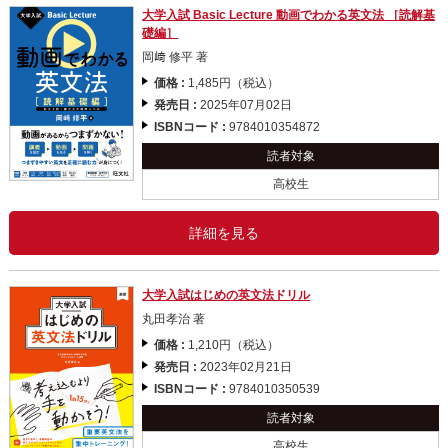
大学入試 Basic Lecture 動画でわかる英文法 ［読解基
礎編］
岡﨑 修平 著
価格 :
1,485円（税込）
発売日 :
2025年07月02日
ISBNコード :
9784010354872
読者対象
高校生
詳細を見る
大学入試はじめの英文法ドリル
丸田孝治 著
価格 :
1,210円（税込）
発売日 :
2023年02月21日
ISBNコード :
9784010350539
読者対象
高校生