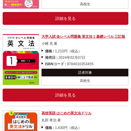
高校生
詳細を見る
大学入試 全レベル問題集 英文法 1 基礎レベル 三訂版
小崎 充 著
価格 :
1,210円（税込）
発売日 :
2024年02月07日
ISBNコード :
9784010353455
読者対象
高校生
詳細を見る
高校英語 はじめの英文法ドリル
丸田 孝治 著
価格 :
1,430円（税込）