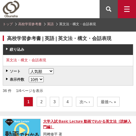
トップ
高校学習参考書
英語
英文法・構文・会話表現
高校学習参考書 | 英語 | 英文法・構文・会話表現
絞り込み
英文法・構文・会話表現
ソート
表示件数
36 件 1/4ページを表示
1
2
3
4
次へ ›
最後へ »
大学入試 Basic Lecture 動画でわかる英文法［読解入
門編］
岡﨑修平 著