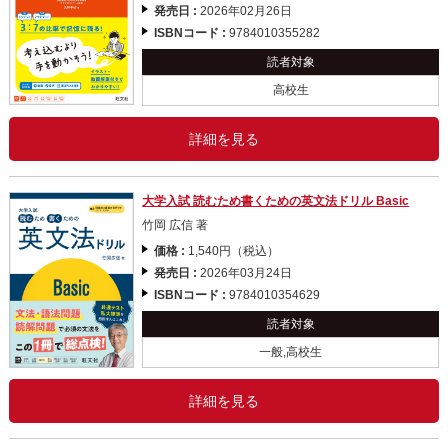
発売日 :
2026年02月26日
ISBNコード :
9784010355282
読者対象
高校生
詳細を見る
大学入試 読むため書くための英文法ドリル Basic
竹岡 広信 著
価格 :
1,540円（税込）
発売日 :
2026年03月24日
ISBNコード :
9784010354629
読者対象
一般,高校生
詳細を見る