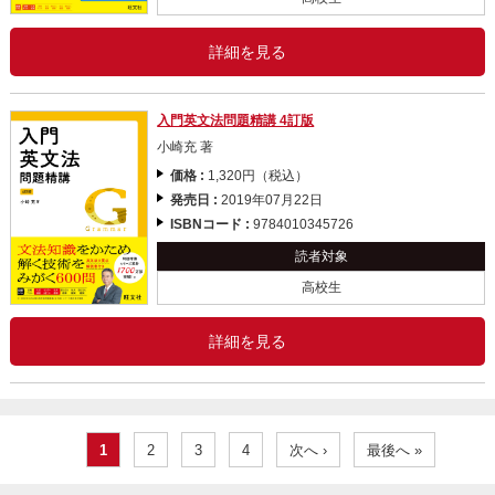
詳細を見る
入門英文法問題精講 4訂版
小崎充 著
価格 :
1,320円（税込）
発売日 :
2019年07月22日
ISBNコード :
9784010345726
読者対象
高校生
詳細を見る
1
2
3
4
次へ ›
最後へ »