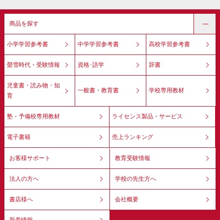
商品を探す
小学学習参考書
中学学習参考書
高校学習参考書
螢雪時代・受験情報
資格･語学
辞書
児童書・読み物・知
一般書・教育書
学校専用教材
育
塾・予備校専用教材
ライセンス製品・サービス
電子書籍
売上ランキング
お客様サポート
教育受験情報
法人の方へ
学校の先生方へ
書店様へ
会社概要
新着情報