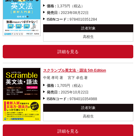
価格 :
1,375円（税込）
発売日 :
2023年08月22日
ISBNコード :
9784010351284
読者対象
高校生
詳細を見る
スクランブル英文法・語法 5th Edition
中尾 孝司 著 宮下 卓也 著
価格 :
1,705円（税込）
発売日 :
2025年10月22日
ISBNコード :
9784010354988
読者対象
高校生
詳細を見る