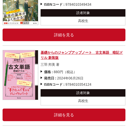
ISBNコード :
9784010349434
読者対象
高校生
詳細を見る
基礎からのジャンプアップノート 古文単語 暗記ド
リル 新装版
三羽 邦美 著
価格 :
880円（税込）
発売日 :
2024年06月26日
ISBNコード :
9784010354124
読者対象
高校生
詳細を見る