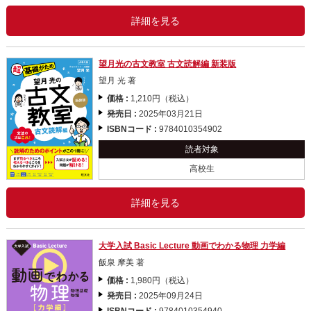
詳細を見る
望月光の古文教室 古文読解編 新装版
望月 光 著
価格 :
1,210円（税込）
発売日 :
2025年03月21日
ISBNコード :
9784010354902
読者対象
高校生
詳細を見る
大学入試 Basic Lecture 動画でわかる物理 力学編
飯泉 摩美 著
価格 :
1,980円（税込）
発売日 :
2025年09月24日
ISBNコード :
9784010354940