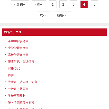
« 最初へ
‹ 前へ
1
2
3
4
5
次へ ›
最後へ »
商品カテゴリ
小学学習参考書
中学学習参考書
高校学習参考書
螢雪時代・受験情報
資格･語学
辞書
児童書・読み物・知育
一般書・教育書
学校専用教材
塾・予備校専用教材