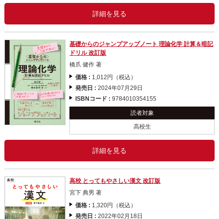
詳細を見る
基礎からのジャンプアップノート 理論化学 計算＆暗記
ドリル 改訂版
橋爪 健作 著
価格 :
1,012円（税込）
発売日 :
2024年07月29日
ISBNコード :
9784010354155
読者対象
高校生
詳細を見る
高校 とってもやさしい漢文 改訂版
宮下 典男 著
価格 :
1,320円（税込）
発売日 :
2022年02月18日