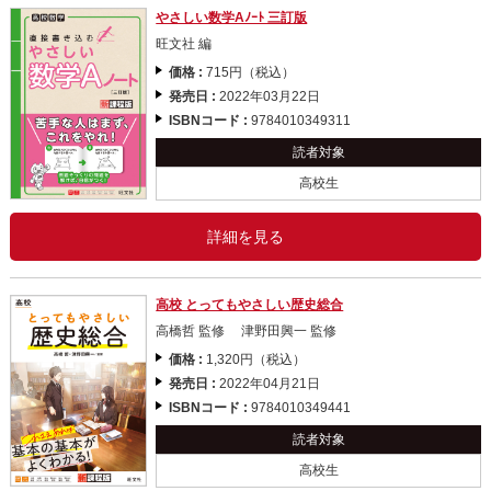
やさしい数学Aﾉｰﾄ 三訂版
旺文社 編
価格 :
715円（税込）
発売日 :
2022年03月22日
ISBNコード :
9784010349311
読者対象
高校生
詳細を見る
高校 とってもやさしい歴史総合
高橋哲 監修 津野田興一 監修
価格 :
1,320円（税込）
発売日 :
2022年04月21日
ISBNコード :
9784010349441
読者対象
高校生