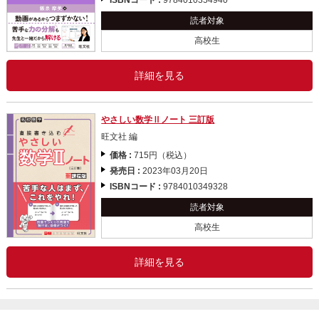
読者対象
高校生
詳細を見る
やさしい数学Ⅱノート 三訂版
旺文社 編
価格 :
715円（税込）
発売日 :
2023年03月20日
ISBNコード :
9784010349328
読者対象
高校生
詳細を見る