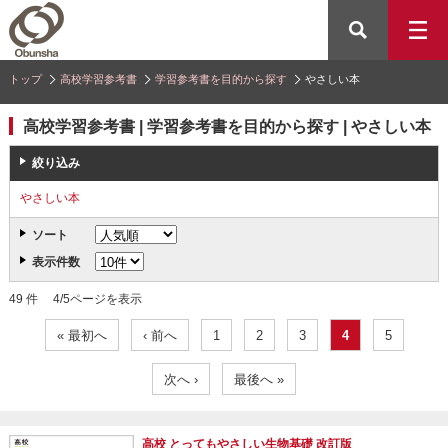
トップ
高校学習参考書
学習参考書を目的から探す
やさしい本
高校学習参考書 | 学習参考書を目的から探す | やさしい本
絞り込み
やさしい本
ソート
表示件数
49 件 4/5ページを表示
« 最初へ
‹ 前へ
1
2
3
4
5
次へ ›
最後へ »
高校 とってもやさしい生物基礎 改訂版