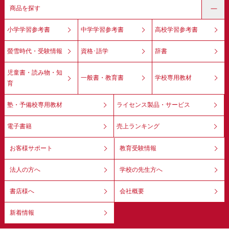
商品を探す
小学学習参考書
中学学習参考書
高校学習参考書
螢雪時代・受験情報
資格･語学
辞書
児童書・読み物・知
一般書・教育書
学校専用教材
育
塾・予備校専用教材
ライセンス製品・サービス
電子書籍
売上ランキング
お客様サポート
教育受験情報
法人の方へ
学校の先生方へ
書店様へ
会社概要
新着情報