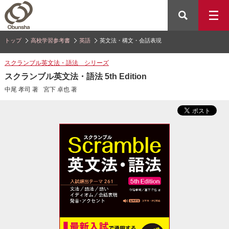
トップ
高校学習参考書
英語
英文法・構文・会話表現
スクランブル英文法・語法 シリーズ
スクランブル英文法・語法 5th Edition
中尾 孝司 著
宮下 卓也 著