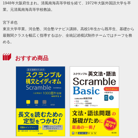
1948年大阪府生まれ。清風南海高等学校を経て、1972年大阪外国語大学を卒
業。元清風南海高等学校教諭。
宮下卓也
東京大学卒業。河合塾、河合塾マナビス講師。高校1年生から既卒生、基礎から
最難関クラスを幅広く指導するほか、全統記述模試制作チームではチーフを務
める。
おすすめ商品