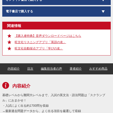
電子書店で購入する
関連情報
【購入者特典】音声ダウンロードページはこちら
旺文社リスニングアプリ「英語の友」
旺文社自動採点アプリ「学びの友」
内容紹介
目次
編集担当者の声
著者紹介
おすすめ商品
内容紹介
基礎レベルから難関大レベルまで、入試の英文法・語法問題は「スクランブ
ル」におまかせ！
・入試によく出る約1700問を収録
→最新過去問題データから、よく出る項目を厳選して収録