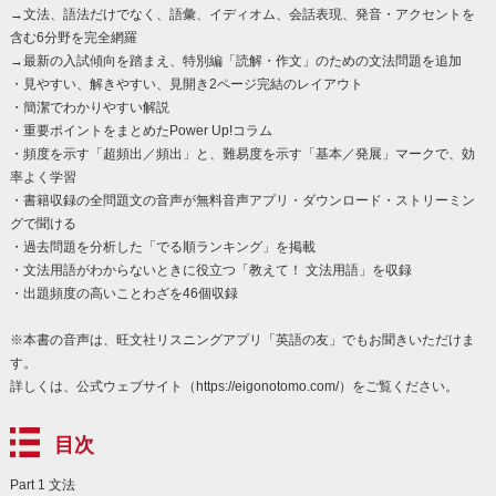
→文法、語法だけでなく、語彙、イディオム、会話表現、発音・アクセントを
含む6分野を完全網羅
→最新の入試傾向を踏まえ、特別編「読解・作文」のための文法問題を追加
・見やすい、解きやすい、見開き2ページ完結のレイアウト
・簡潔でわかりやすい解説
・重要ポイントをまとめたPower Up!コラム
・頻度を示す「超頻出／頻出」と、難易度を示す「基本／発展」マークで、効
率よく学習
・書籍収録の全問題文の音声が無料音声アプリ・ダウンロード・ストリーミン
グで聞ける
・過去問題を分析した「でる順ランキング」を掲載
・文法用語がわからないときに役立つ「教えて！ 文法用語」を収録
・出題頻度の高いことわざを46個収録
※本書の音声は、旺文社リスニングアプリ「英語の友」でもお聞きいただけま
す。
詳しくは、公式ウェブサイト（https://eigonotomo.com/）をご覧ください。
目次
Part 1 文法