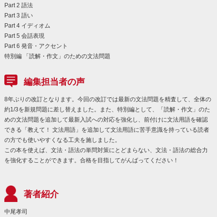
Part 2 語法
Part 3 語い
Part 4 イディオム
Part 5 会話表現
Part 6 発音・アクセント
特別編 「読解・作文」のための文法問題
編集担当者の声
8年ぶりの改訂となります。今回の改訂では最新の文法問題を精査して、全体の
約1/3を新規問題に差し替えました。また、特別編として、「読解・作文」のた
めの文法問題を追加して最新入試への対応を強化し、前付けに文法用語を確認
できる「教えて！ 文法用語」を追加して文法用語に苦手意識を持っている読者
の方でも使いやすくなる工夫を施しました。
この本を使えば、文法・語法の単問対策にとどまらない、文法・語法の総合力
を強化することができます。合格を目指してがんばってください！
著者紹介
中尾孝司