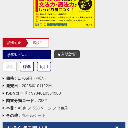
読者対象
高校生
★入試対応
学習レベル
基礎
標準
応用
価格 :
1,705円（税込）
発売日 :
2025年10月22日
ISBNコード :
9784010354988
図書分類コード :
7382
本冊 :
A5判 ／ 528ページ ／ 3色刷
その他 :
赤セルシート
オンライン書店で購入する