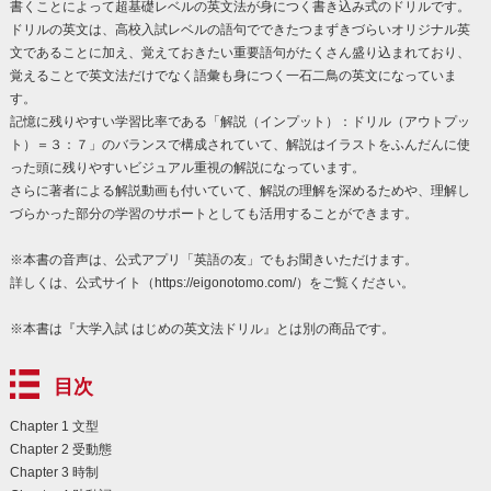
書くことによって超基礎レベルの英文法が身につく書き込み式のドリルです。
ドリルの英文は、高校入試レベルの語句でできたつまずきづらいオリジナル英
文であることに加え、覚えておきたい重要語句がたくさん盛り込まれており、
覚えることで英文法だけでなく語彙も身につく一石二鳥の英文になっていま
す。
記憶に残りやすい学習比率である「解説（インプット）：ドリル（アウトプッ
ト）＝３：７」のバランスで構成されていて、解説はイラストをふんだんに使
った頭に残りやすいビジュアル重視の解説になっています。
さらに著者による解説動画も付いていて、解説の理解を深めるためや、理解し
づらかった部分の学習のサポートとしても活用することができます。
※本書の音声は、公式アプリ「英語の友」でもお聞きいただけます。
詳しくは、公式サイト（https://eigonotomo.com/）をご覧ください。
※本書は『大学入試 はじめの英文法ドリル』とは別の商品です。
目次
Chapter 1 文型
Chapter 2 受動態
Chapter 3 時制