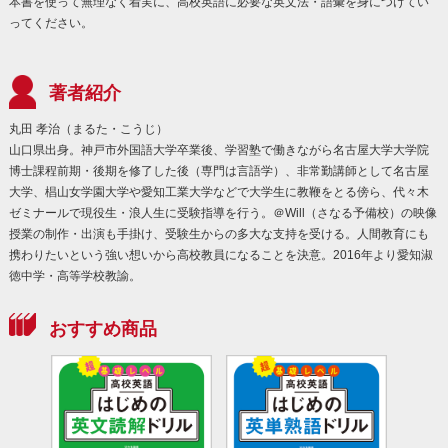
本書を使って無理なく着実に、高校英語に必要な英文法・語彙を身につけてい
ってください。
著者紹介
丸田 孝治（まるた・こうじ）
山口県出身。神戸市外国語大学卒業後、学習塾で働きながら名古屋大学大学院
博士課程前期・後期を修了した後（専門は言語学）、非常勤講師として名古屋
大学、椙山女学園大学や愛知工業大学などで大学生に教鞭をとる傍ら、代々木
ゼミナールで現役生・浪人生に受験指導を行う。＠Will（さなる予備校）の映像
授業の制作・出演も手掛け、受験生からの多大な支持を受ける。人間教育にも
携わりたいという強い想いから高校教員になることを決意。2016年より愛知淑
徳中学・高等学校教諭。
おすすめ商品