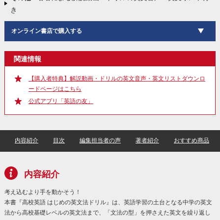
き
オンライン書店で購入する
関連情報
【購入者特典】解説動画・ドリルの英文音声・英文リストダウンロ
ードページはこちら
公式アプリ「英語の友」
内容紹介
目次
編集担当者の声
著者紹介
おすすめ商品
内容紹介
考え込むより手を動かそう！
本書『高校英語 はじめの英文法ドリル』は、英語学習の土台となる中学の英文
法から高校基礎レベルの英文法まで、「文法の型」を押さえた英文を繰り返し