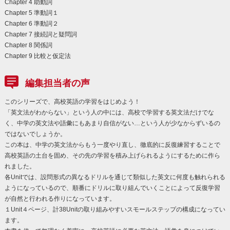
Chapter 4 助動詞
Chapter 5 準動詞１
Chapter 6 準動詞２
Chapter 7 接続詞と疑問詞
Chapter 8 関係詞
Chapter 9 比較と仮定法
編集担当者の声
このシリーズで、高校英語の学習をはじめよう！
「英文法がわからない」という人の中には、高校で学習する英文法だけでな
く、中学の英文法や語彙にもあまり自信がない…という人が少なからずいるの
ではないでしょうか。
この本は、中学の英文法からもう一度やり直し、徹底的に反復練習することで
高校英語の土台を固め、その先の学習を積み上げられるようにするために作ら
れました。
各Unitでは、設問形式の異なるドリルを通じて類似した英文に何度も触れられる
ようになっているので、順番にドリルに取り組んでいくことによって反復学習
が自然と行われる作りになっています。
１Unit４ページ、計38Unitの取り組みやすいスモールステップの構成になってい
ます。