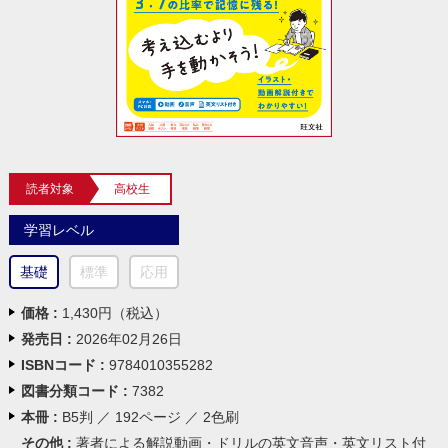
読者対象
高校生
学習レベル
基礎
標準
応用
価格 :
1,430円（税込）
発売日 :
2026年02月26日
ISBNコード :
9784010355282
図書分類コード :
7382
本冊 :
B5判 ／ 192ページ ／ 2色刷
その他 :
著者による解説動画・ドリルの英文音声・英文リスト付