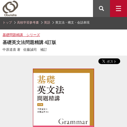
トップ
高校学習参考書
英語
英文法・構文・会話表現
基礎問題精講 シリーズ
基礎英文法問題精講 4訂版
中原道喜 著
佐藤誠司 補訂