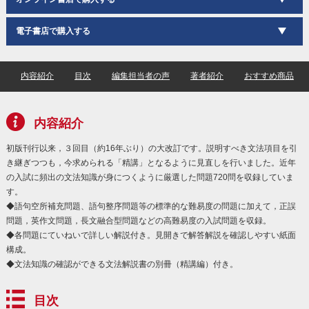
電子書店で購入する
内容紹介
目次
編集担当者の声
著者紹介
おすすめ商品
内容紹介
初版刊行以来，３回目（約16年ぶり）の大改訂です。説明すべき文法項目を引
き継ぎつつも，今求められる「精講」となるように見直しを行いました。近年
の入試に頻出の文法知識が身につくように厳選した問題720問を収録していま
す。
◆語句空所補充問題、語句整序問題等の標準的な難易度の問題に加えて，正誤
問題，英作文問題，長文融合型問題などの高難易度の入試問題を収録。
◆各問題にていねいで詳しい解説付き。見開きで解答解説を確認しやすい紙面
構成。
◆文法知識の確認ができる文法解説書の別冊（精講編）付き。
目次