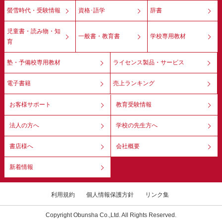
螢雪時代・受験情報
資格･語学
辞書
児童書・読み物・知
一般書・教育書
学校専用教材
育
塾・予備校専用教材
ライセンス製品・サービス
電子書籍
売上ランキング
お客様サポート
教育受験情報
法人の方へ
学校の先生方へ
書店様へ
会社概要
新着情報
利用規約
個人情報保護方針
リンク集
Copyright Obunsha Co.,Ltd. All Rights Reserved.