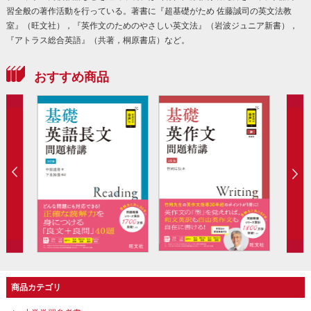
習全般の著作活動を行っている。著書に『超基礎がため 佐藤誠司の英文法教
室』（旺文社），『英作文のためのやさしい英文法』（岩波ジュニア新書），
『アトラス総合英語』（共著，桐原書店）など。
おすすめ商品
商品カテゴリ