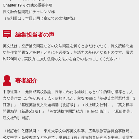
Chapter 19 その他の重要事項
長文融合型問題にチャレンジ④
（※別冊は，本冊と同じ章立ての文法解説）
編集担当者の声
英文法は，空所補充問題などの文法問題を解くときだけでなく，長文読解問題
や英作文問題などを解くときにも必要な，英語力の基礎となるものです。厳選
約720問で，実践力に加え必須の文法力を自分のものにしてください！
著者紹介
中原道喜： 元開成高校教諭。長年にわたる経験にもとづく的確な指導と，入
念な著作には定評があり，広く信頼された。主な著書に『基礎英文問題精講［3
訂版］』『基礎英語長文問題精講［改訂版］』（以上旺文社刊），『英文標準
問題精講［新装5訂版］』『英文法標準問題精講［新装4訂版］』（原仙作著，
旺文社刊）補訂。
〈補訂者〉佐藤誠司： 東京大学文学部英文科卒。広島県教育委員会事務局，
私立中学・高校教諭などを経て，現在は（有）佐藤教育研究所を主宰。英語学