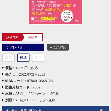
読者対象
高校生
★入試対応
学習レベル
基礎
標準
応用
価格 :
1,375円（税込）
発売日 :
2021年02月25日
ISBNコード :
9784010348123
図書分類コード :
7382
本冊 :
A5判 ／ 224ページ ／ 2色刷
別冊 :
A5判／160ページ／2色刷
オンライン書店で購入する