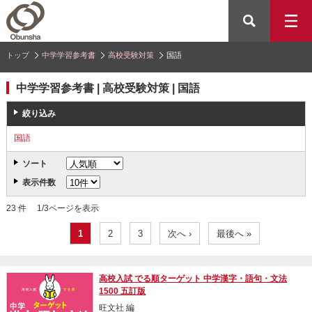
トップ
中学学習参考書
高校受験対策
国語
中学学習参考書 | 高校受験対策 | 国語
絞り込み
国語
ソート
表示件数
23 件 1/3ページを表示
1
2
3
次へ ›
最後へ »
高校入試 でる順ターゲット 中学漢字・語句・文法
1500 五訂版
旺文社 編