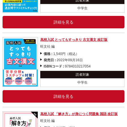
読者対象
中学生
詳細を見る
高校入試 とってもすっきり 古文漢文 改訂版
旺文社 編
価格 :
1,540円（税込）
発売日 :
2022年09月16日
ISBNコード :
9784010217054
読者対象
中学生
詳細を見る
高校入試 「解き方」が身につく問題集 国語 改訂版
旺文社 編