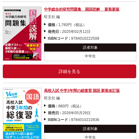
中学総合的研究問題集 国語読解 新装新版
旺文社 編
価格 :
1,760円（税込）
発売日 :
2025年02月12日
ISBNコード :
9784010222508
読者対象
中学生
詳細を見る
高校入試 中学3年間の総復習 国語 新装改訂版
旺文社 編
価格 :
880円（税込）
発売日 :
2026年05月29日
ISBNコード :
9784010222836
読者対象
中学生