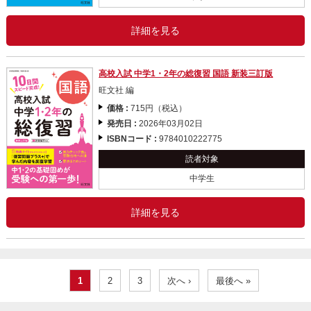
詳細を見る
高校入試 中学1・2年の総復習 国語 新装三訂版
旺文社 編
価格 :
715円（税込）
発売日 :
2026年03月02日
ISBNコード :
9784010222775
読者対象
中学生
詳細を見る
1
2
3
次へ ›
最後へ »