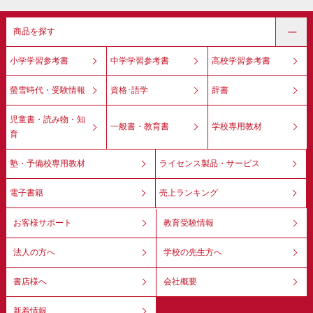
商品を探す
小学学習参考書
中学学習参考書
高校学習参考書
螢雪時代・受験情報
資格･語学
辞書
児童書・読み物・知
一般書・教育書
学校専用教材
育
塾・予備校専用教材
ライセンス製品・サービス
電子書籍
売上ランキング
お客様サポート
教育受験情報
法人の方へ
学校の先生方へ
書店様へ
会社概要
新着情報