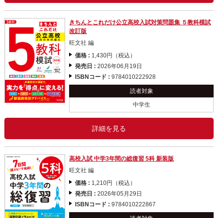
きちんとこれだけ公立高校入試対策問題集 ５教科模試
改訂版
旺文社 編
価格 :
1,430円（税込）
発売日 :
2026年06月19日
ISBNコード :
9784010222928
読者対象
中学生
詳細を見る
高校入試 中学3年間の総復習 5科 新装版
旺文社 編
価格 :
1,210円（税込）
発売日 :
2026年05月29日
ISBNコード :
9784010222867