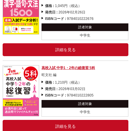
価格 :
1,045円（税込）
発売日 :
2026年02月26日
ISBNコード :
9784010222676
読者対象
中学生
詳細を見る
高校入試 中学1・2年の総復習 5科
旺文社 編
価格 :
1,210円（税込）
発売日 :
2026年03月02日
ISBNコード :
9784010222805
読者対象
中学生
詳細を見る