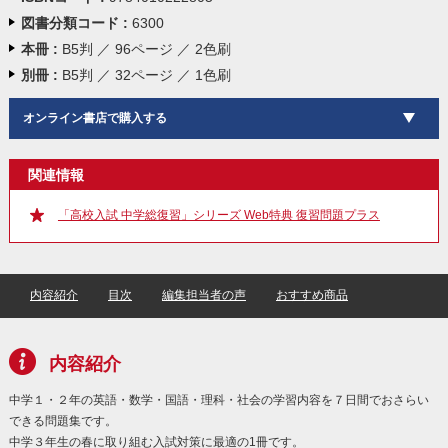
図書分類コード :
6300
本冊 :
B5判 ／ 96ページ ／ 2色刷
別冊 :
B5判 ／ 32ページ ／ 1色刷
オンライン書店で購入する
関連情報
「高校入試 中学総復習」シリーズ Web特典 復習問題プラス
内容紹介
目次
編集担当者の声
おすすめ商品
内容紹介
中学１・２年の英語・数学・国語・理科・社会の学習内容を７日間でおさらい
できる問題集です。
中学３年生の春に取り組む入試対策に最適の1冊です。