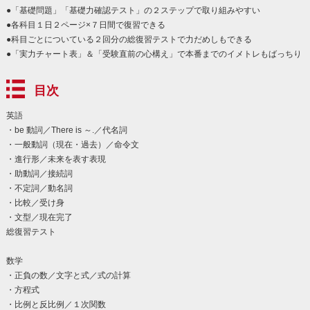
●「基礎問題」「基礎力確認テスト」の２ステップで取り組みやすい
●各科目１日２ページ×７日間で復習できる
●科目ごとについている２回分の総復習テストで力だめしもできる
●「実力チャート表」＆「受験直前の心構え」で本番までのイメトレもばっちり
目次
英語
・be 動詞／There is ～.／代名詞
・一般動詞（現在・過去）／命令文
・進行形／未来を表す表現
・助動詞／接続詞
・不定詞／動名詞
・比較／受け身
・文型／現在完了
総復習テスト
数学
・正負の数／文字と式／式の計算
・方程式
・比例と反比例／１次関数