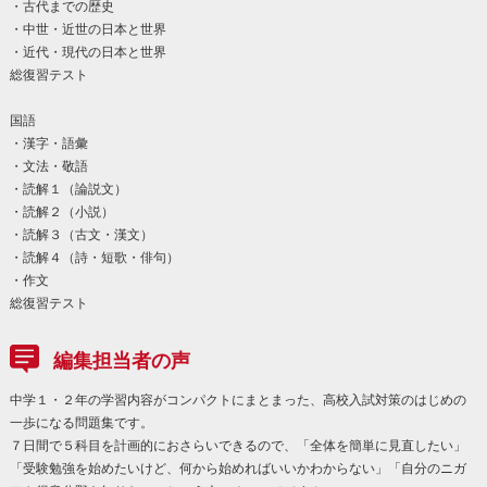
・古代までの歴史
・中世・近世の日本と世界
・近代・現代の日本と世界
総復習テスト
国語
・漢字・語彙
・文法・敬語
・読解１（論説文）
・読解２（小説）
・読解３（古文・漢文）
・読解４（詩・短歌・俳句）
・作文
総復習テスト
編集担当者の声
中学１・２年の学習内容がコンパクトにまとまった、高校入試対策のはじめの
一歩になる問題集です。
７日間で５科目を計画的におさらいできるので、「全体を簡単に見直したい」
「受験勉強を始めたいけど、何から始めればいいかわからない」「自分のニガ