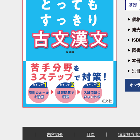
基礎
価格
発売
IS
図書
本冊
別冊
オン
内容紹介
目次
編集担当者