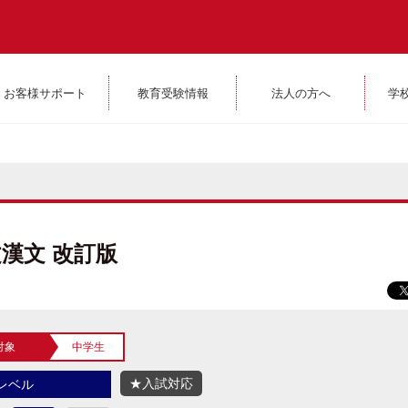
お客様サポート
教育受験情報
法人の方へ
学
漢文 改訂版
対象
中学生
★入試対応
レベル