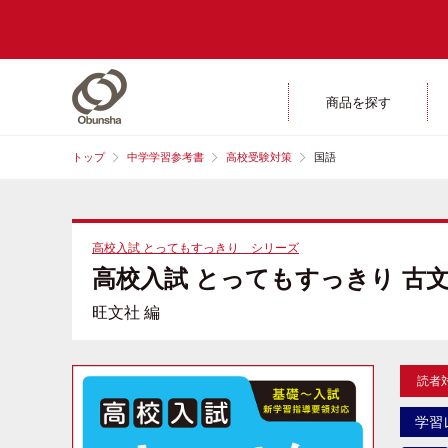
商品を探す
トップ
中学学習参考書
高校受験対策
国語
高校入試 とってもすっきり シリーズ
高校入試 とってもすっきり 古文
旺文社 編
読者
学習