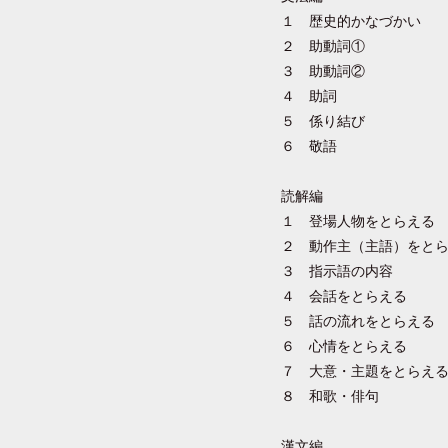
１ 歴史的かなづかい
２ 助動詞①
３ 助動詞②
４ 助詞
５ 係り結び
６ 敬語
読解編
１ 登場人物をとらえる
２ 動作主（主語）をと
３ 指示語の内容
４ 会話をとらえる
５ 話の流れをとらえる
６ 心情をとらえる
７ 大意・主題をとらえ
８ 和歌・俳句
漢文編