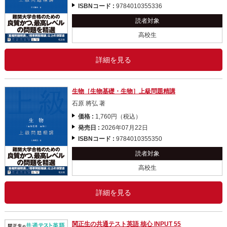
ISBNコード :
9784010355336
読者対象
高校生
詳細を見る
生物［生物基礎・生物］上級問題精講
石原 將弘 著
価格 :
1,760円（税込）
発売日 :
2026年07月22日
ISBNコード :
9784010355350
読者対象
高校生
詳細を見る
関正生の共通テスト英語 核心 INPUT 55