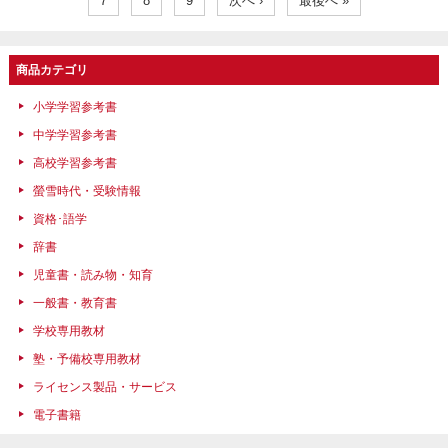
7
8
9
次へ ›
最後へ »
商品カテゴリ
小学学習参考書
中学学習参考書
高校学習参考書
螢雪時代・受験情報
資格･語学
辞書
児童書・読み物・知育
一般書・教育書
学校専用教材
塾・予備校専用教材
ライセンス製品・サービス
電子書籍