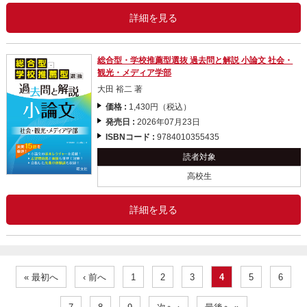
詳細を見る
総合型・学校推薦型選抜 過去問と解説 小論文 社会・
観光・メディア学部
大田 裕二 著
価格 :
1,430円（税込）
発売日 :
2026年07月23日
ISBNコード :
9784010355435
読者対象
高校生
詳細を見る
« 最初へ
‹ 前へ
1
2
3
4
5
6