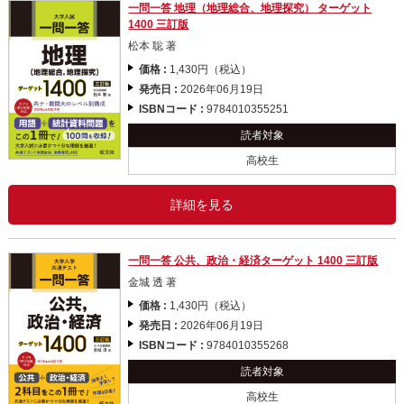
一問一答 地理（地理総合、地理探究） ターゲット
1400 三訂版
松本 聡 著
価格 :
1,430円（税込）
発売日 :
2026年06月19日
ISBNコード :
9784010355251
読者対象
高校生
詳細を見る
一問一答 公共、政治・経済ターゲット 1400 三訂版
金城 透 著
価格 :
1,430円（税込）
発売日 :
2026年06月19日
ISBNコード :
9784010355268
読者対象
高校生