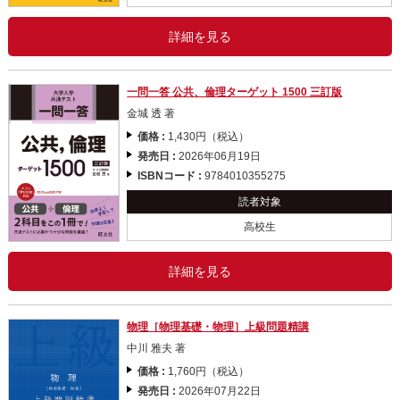
詳細を見る
一問一答 公共、倫理ターゲット 1500 三訂版
金城 透 著
価格 :
1,430円（税込）
発売日 :
2026年06月19日
ISBNコード :
9784010355275
読者対象
高校生
詳細を見る
物理［物理基礎・物理］上級問題精講
中川 雅夫 著
価格 :
1,760円（税込）
発売日 :
2026年07月22日