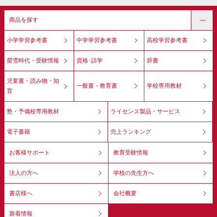
商品を探す
小学学習参考書
中学学習参考書
高校学習参考書
螢雪時代・受験情報
資格･語学
辞書
児童書・読み物・知
一般書・教育書
学校専用教材
育
塾・予備校専用教材
ライセンス製品・サービス
電子書籍
売上ランキング
お客様サポート
教育受験情報
法人の方へ
学校の先生方へ
書店様へ
会社概要
新着情報