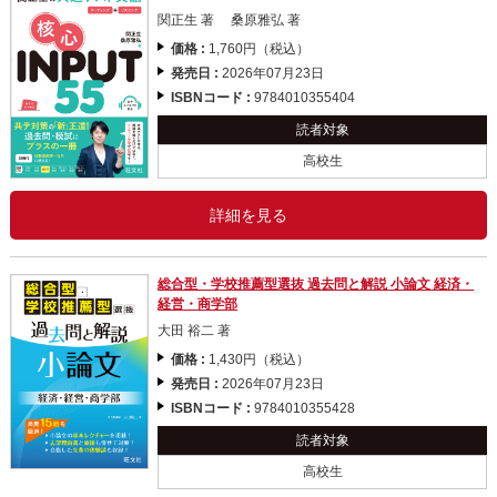
関正生 著 桑原雅弘 著
価格 :
1,760円（税込）
発売日 :
2026年07月23日
ISBNコード :
9784010355404
読者対象
高校生
詳細を見る
総合型・学校推薦型選抜 過去問と解説 小論文 経済・
経営・商学部
大田 裕二 著
価格 :
1,430円（税込）
発売日 :
2026年07月23日
ISBNコード :
9784010355428
読者対象
高校生