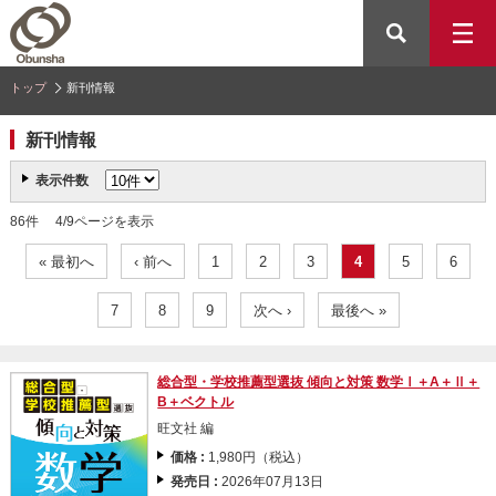
トップ
新刊情報
新刊情報
表示件数
86件 4/9ページを表示
« 最初へ
‹ 前へ
1
2
3
4
5
6
7
8
9
次へ ›
最後へ »
総合型・学校推薦型選抜 傾向と対策 数学Ⅰ＋A＋Ⅱ＋
B＋ベクトル
旺文社 編
価格 :
1,980円（税込）
発売日 :
2026年07月13日