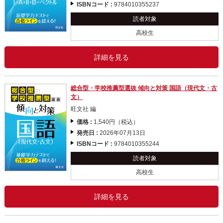
ISBNコード :
9784010355237
読者対象
高校生
詳細を見る
総合型・学校推薦型選抜 傾向と対策 国語（現代文・古
文）
旺文社 編
価格 :
1,540円（税込）
発売日 :
2026年07月13日
ISBNコード :
9784010355244
読者対象
高校生
詳細を見る