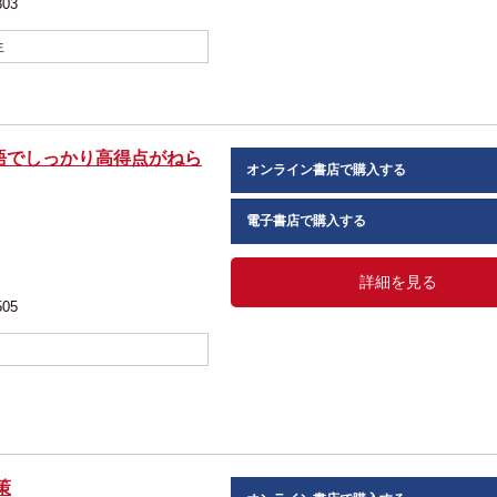
803
生
2語でしっかり高得点がねら
オンライン書店で購入する
梅 絵
電子書店で購入する
詳細を見る
505
策