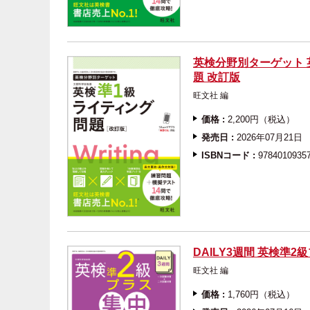
英検分野別ターゲット 
題 改訂版
旺文社 編
価格 :
2,200円（税込）
発売日 :
2026年07月21日
ISBNコード :
9784010935
DAILY3週間 英検準2
旺文社 編
価格 :
1,760円（税込）