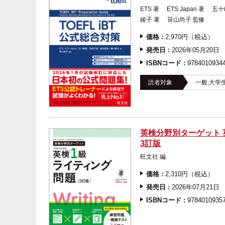
ETS 著 ETS Japan 著
綾子 著 笹山尚子 監修
価格 :
2,970円（税込）
発売日 :
2026年05月20日
ISBNコード :
9784010934
読者対象
一般,大学
英検分野別ターゲット 
3訂版
旺文社 編
価格 :
2,310円（税込）
発売日 :
2026年07月21日
ISBNコード :
9784010935