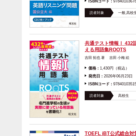
ISBNコード :
9784010367
読者対象
一般,高校
共通テスト情報Ⅰ 43
える用語集ROOTS
吉田 拓也 著 吉田 小
価格 :
1,430円（税込）
発売日 :
2026年06月23日
ISBNコード :
9784010351
読者対象
高校生
TOEFL iBT公式総合対