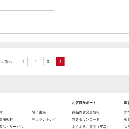
‹ 前へ
1
2
3
4
お客様サポート
教
材
電子書籍
商品内容変更情報
大
専用教材
売上ランキング
特典ダウンロード
教
製品・サービス
よくあるご質問（FAQ）
大