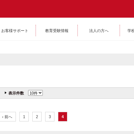
お客様サポート
教育受験情報
法人の方へ
学
表示件数
‹ 前へ
1
2
3
4