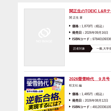
関正生のTOEIC L&R
関 正生 著
価格 :
1,870円（税込）
発売日 :
2026年09月16日
ISBNコード :
9784010933
読者対象
一般,大学
2026螢雪時代 ９月号
旺文社 編
価格 :
1,485円（税込）
発売日 :
2026年08月12日
ISBNコード :
4912033610