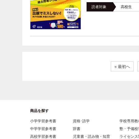
読者対象
高校生
« 最初へ
商品を探す
小学学習参考書
資格･語学
学校専用教
中学学習参考書
辞書
塾・予備校
高校学習参考書
児童書・読み物・知育
ライセンス