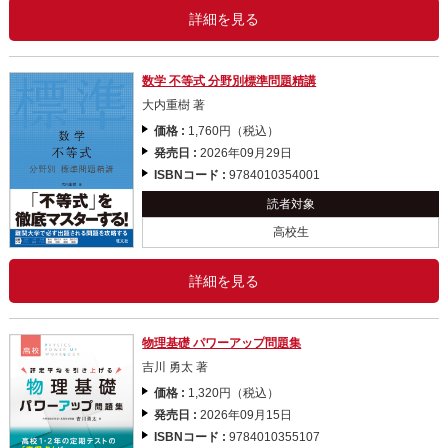
詳細を見る
数学 不等式 分野別標準問題精講
大内重樹 著
価格 :
1,760円（税込）
発売日 :
2026年09月29日
ISBNコード :
9784010354001
読者対象
高校生
詳細を見る
物理基礎 パワーアップ問題集
吉川 勇太 著
価格 :
1,320円（税込）
発売日 :
2026年09月15日
ISBNコード :
9784010355107