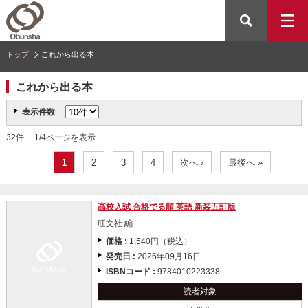
トップ
これから出る本
これから出る本
表示件数
32件 1/4ページを表示
1
2
3
4
次へ ›
最後へ »
高校入試 合格でる順 英語 新装五訂版
旺文社 編
価格 :
1,540円（税込）
発売日 :
2026年09月16日
ISBNコード :
9784010223338
読者対象