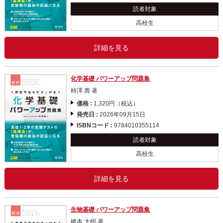
読者対象
高校生
詳細を見る
化学基礎 パワーアップ問題集
柿澤 壽 著
価格 :
1,320円（税込）
発売日 :
2026年09月15日
ISBNコード :
9784010355114
読者対象
高校生
詳細を見る
生物基礎 パワーアップ問題集
橋本 大樹 著