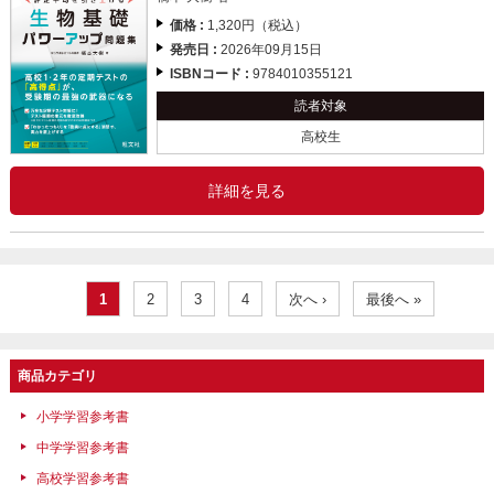
価格 :
1,320円（税込）
発売日 :
2026年09月15日
ISBNコード :
9784010355121
読者対象
高校生
詳細を見る
1
2
3
4
次へ ›
最後へ »
商品カテゴリ
小学学習参考書
中学学習参考書
高校学習参考書