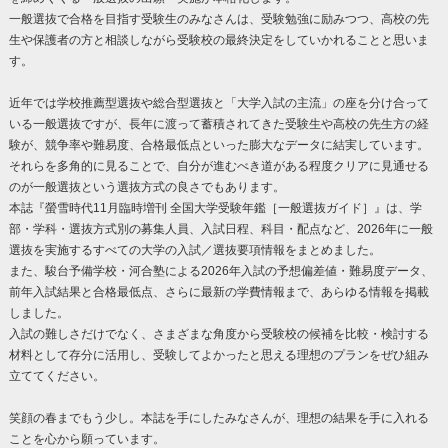
一般選抜で合格を目指す受験生のみなさんは、受験勉強に励みつつ、高校の先
生や保護者の方と相談しながら受験校の最終決定をしていかれることと思いま
す。
近年では学校推薦型選抜や総合型選抜と「大学入試の主流」の座を分け合って
いる一般選抜ですが、長年に渡って蓄積されてきた受験生や高校の先生方の経
験が、競争率や難易度、合格最低点といった膨大なデータに結実しています。
それらを多角的に見ることで、自分が進むべき道がある程度クリアに見通せる
のが一般選抜という選抜方式の良さでもあります。
本誌『螢雪時代11月臨時増刊 全国大学受験年鑑［一般選抜ガイド］』は、学
部・学科・選抜方式別の募集人員、入試日程、科目・配点など、2026年に一般
選抜を実施するすべての大学の入試／選抜要項情報をまとめました。
また、駿台予備学校・河合塾による2026年入試の予想偏差値・難易度データ、
前年入試結果と合格最低点、さらに最新の学費情報まで、あらゆる情報を掲載
しました。
入試の難しさだけでなく、さまざまな角度から受験校の候補を比較・検討する
材料として存分に活用し、受験してよかったと思える理想のプランをぜひ組み
立ててください。
笑顔の春までもう少し。本誌を手にしたみなさんが、理想の結果を手に入れる
ことを心から願っています。