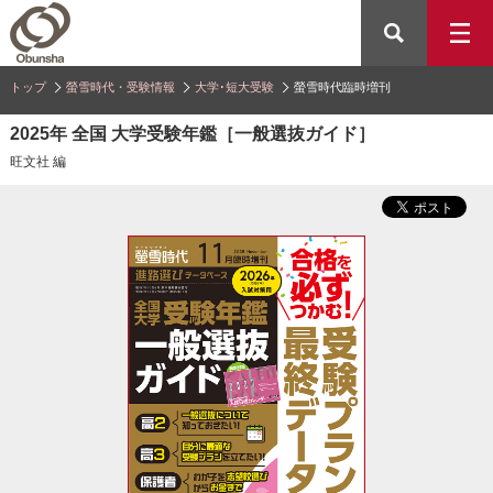
トップ
螢雪時代・受験情報
大学･短大受験
螢雪時代臨時増刊
2025年 全国 大学受験年鑑［一般選抜ガイド］
旺文社 編