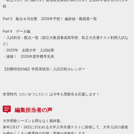
・私立大学／専門職大学／通信教育課程のみの大学／文部科学省所管外の大学
校
Part 3 駿台＆河合塾 2026年予想！ 偏差値・難易度一覧
Part 4 データ編
・入試科目・配点一覧（国立大教員養成系学部、私立大共通テスト利用入試な
ど）
・2025年 全国大学 入試結果
・速報！ 2026年度学費早見表
【別冊特別付録】学部系統別：入試日程カレンダー
蛍雪時代（けいせつじだい）は今年も受験生を応援します！
編集担当者の声
大学受験シーズンも間もなく最終盤。
来年1月17・18日に行われる大学入学共通テストに前後して、大学入試の最後
を締めくくる一般選抜の出願・実施が本格化します。