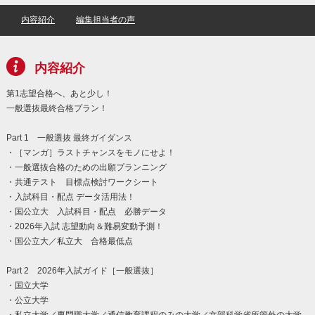
内容紹介
編集担当者の声
内容紹介
第1志望合格へ、あと少し！
一般選抜最終合格プラン！
Part 1 一般選抜 最終ガイダンス
・［マンガ］ラストチャンスをモノにせよ！
・一般選抜合格のための出願プランニング
・共通テスト 目標点検討ワークシート
・入試科目・配点 データ活用法！
・国公立大 入試科目・配点 必勝データ
・2026年入試 志望動向＆難易変動予測！
・国公立大／私立大 合格最低点
Part 2 2026年入試ガイド［一般選抜］
・国立大学
・公立大学