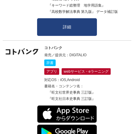
『キーワード総整理 地学用語集』
『高校数学解法事典 第九版』 データ補訂版
詳細
コトバンク
発売／提供元：DIGITALIO
辞書
アプリ
webサービス・eラーニング
対応OS：iOS,Android
書籍名・コンテンツ名：
『旺文社世界史事典 三訂版』
『旺文社日本史事典 三訂版』