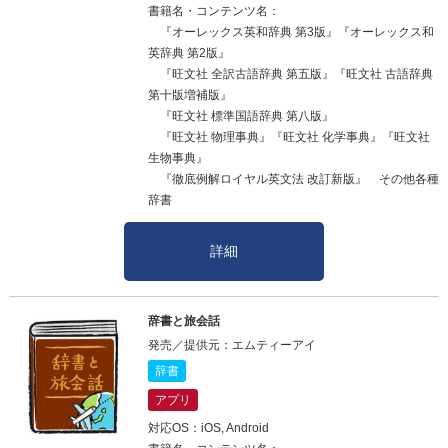
書籍名・コンテンツ名：
『オーレックス英和辞典 第3版』『オーレックス和
英辞典 第2版』
『旺文社 全訳古語辞典 第五版』『旺文社 古語辞典
第十版増補版』
『旺文社 標準国語辞典 第八版』
『旺文社 物理事典』『旺文社 化学事典』『旺文社
生物事典』
『徹底例解ロイヤル英文法 改訂新版』 その他各種
辞書
詳細
辞書と旅会話
発売／提供元：エムティーアイ
辞書
アプリ
対応OS：iOS, Android