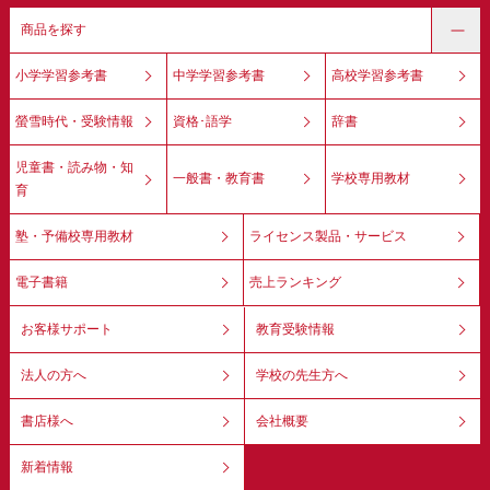
商品を探す
小学学習参考書
中学学習参考書
高校学習参考書
螢雪時代・受験情報
資格･語学
辞書
児童書・読み物・知
一般書・教育書
学校専用教材
育
塾・予備校専用教材
ライセンス製品・サービス
電子書籍
売上ランキング
お客様サポート
教育受験情報
法人の方へ
学校の先生方へ
書店様へ
会社概要
新着情報