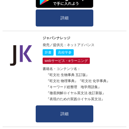
詳細
ジャパンナレッジ
発売／提供元：ネットアドバンス
辞書
高校学参
webサービス・eラーニング
書籍名・コンテンツ名：
『旺文社 生物事典 五訂版』
『旺文社 物理事典』『旺文社 化学事典』
『キーワード総整理 地学用語集』
『徹底例解ロイヤル英文法 改訂新版』
『表現のための実践ロイヤル英文法』
詳細