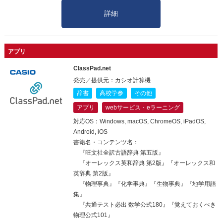
詳細
アプリ
ClassPad.net
発売／提供元：カシオ計算機
辞書
高校学参
その他
アプリ
webサービス・eラーニング
対応OS：Windows, macOS, ChromeOS, iPadOS,
Android, iOS
書籍名・コンテンツ名：
『旺文社全訳古語辞典 第五版』
『オーレックス英和辞典 第2版』『オーレックス和
英辞典 第2版』
『物理事典』『化学事典』『生物事典』『地学用語
集』
『共通テスト必出 数学公式180』『覚えておくべき
物理公式101』