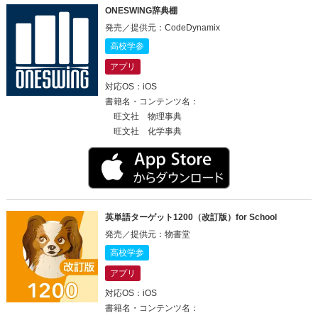
ONESWING辞典棚
発売／提供元：CodeDynamix
高校学参
アプリ
対応OS：iOS
書籍名・コンテンツ名：
旺文社 物理事典
旺文社 化学事典
英単語ターゲット1200（改訂版）for School
発売／提供元：物書堂
高校学参
アプリ
対応OS：iOS
書籍名・コンテンツ名：