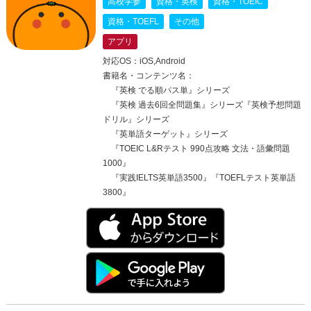
高校学参
資格・英検
資格・TOEIC
資格・TOEFL
その他
アプリ
対応OS：iOS,Android
書籍名・コンテンツ名：
『英検 でる順パス単』シリーズ
『英検 過去6回全問題集』シリーズ『英検予想問題
ドリル』シリーズ
『英単語ターゲット』シリーズ
『TOEIC L&Rテスト 990点攻略 文法・語彙問題
1000』
『実践IELTS英単語3500』『TOEFLテスト英単語
3800』