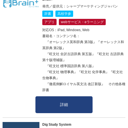
発売／提供元：シャープマーケティングジャパン
辞書
高校学参
アプリ
webサービス・eラーニング
対応OS：iPad, Windows, Web
書籍名・コンテンツ名：
『オーレックス英和辞典 第3版』『オーレックス和
英辞典 第2版』
『旺文社 全訳古語辞典 第五版』『旺文社 古語辞典
第十版増補版』
『旺文社 標準国語辞典 第八版』
『旺文社 物理事典』『旺文社 化学事典』『旺文社
生物事典』
『徹底例解ロイヤル英文法 改訂新版』 その他各種
辞書
詳細
Dig Study System