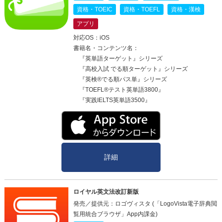
資格・TOEIC
資格・TOEFL
資格・漢検
アプリ
対応OS：iOS
書籍名・コンテンツ名：
『英単語ターゲット』シリーズ
『高校入試 でる順ターゲット』シリーズ
『英検®でる順パス単』シリーズ
『TOEFL®テスト英単語3800』
『実践IELTS英単語3500』
詳細
ロイヤル英文法改訂新版
発売／提供元：ロゴヴィスタ (「LogoVista電子辞典閲
覧用統合ブラウザ」App内課金)