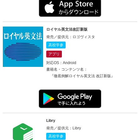
ロイヤル英文法改訂新版
発売／提供元：ロゴヴィスタ
高校学参
アプリ
対応OS：Android
書籍名・コンテンツ名：
『徹底例解ロイヤル英文法 改訂新版』
Libry
発売／提供元：Libry
高校学参