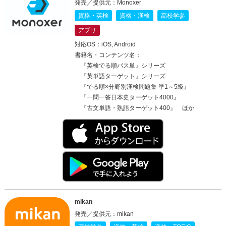
発売／提供元：Monoxer
資格・英検
資格・漢検
高校学参
アプリ
対応OS：iOS, Android
書籍名・コンテンツ名：
『英検でる順パス単』シリーズ
『英単語ターゲット』シリーズ
『でる順×分野別漢検問題集 準1～5級』
『一問一答日本史ターゲット4000』
『古文単語・熟語ターゲット400』 ほか
mikan
発売／提供元：mikan