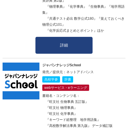
英辞典 第2版』
『物理事典』『化学事典』『生物事典』『地学用語
集』
『共通テスト必出 数学公式180』『覚えておくべき
物理公式101』
『化学反応式まとめとポイント』ほか
詳細
ジャパンナレッジSchool
発売／提供元：ネットアドバンス
高校学参
辞書
webサービス・eラーニング
書籍名・コンテンツ名：
『旺文社 生物事典 五訂版』
『旺文社 物理事典』
『旺文社 化学事典』
『キーワード総整理 地学用語集』
『高校数学解法事典 第九版』 データ補訂版