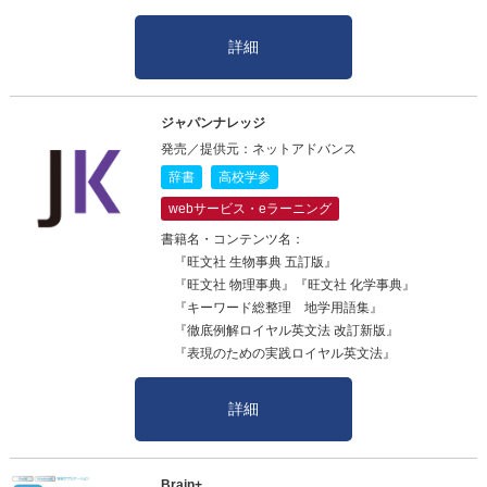
詳細
ジャパンナレッジ
発売／提供元：ネットアドバンス
辞書
高校学参
webサービス・eラーニング
書籍名・コンテンツ名：
『旺文社 生物事典 五訂版』
『旺文社 物理事典』『旺文社 化学事典』
『キーワード総整理 地学用語集』
『徹底例解ロイヤル英文法 改訂新版』
『表現のための実践ロイヤル英文法』
詳細
Brain+