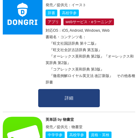
発売／提供元：イースト
辞書
高校学参
アプリ
webサービス・eラーニング
対応OS：iOS, Android, Windows, Web
書籍名・コンテンツ名：
『旺文社国語辞典 第十二版』
『旺文社全訳古語辞典 第五版』
『オーレックス英和辞典 第2版』『オーレックス和
英辞典 第2版』
『コアレックス英和辞典 第3版』
『徹底例解ロイヤル英文法 改訂新版』 その他各種
辞書
詳細
英単語 by 物書堂
発売／提供元：物書堂
中学学参
高校学参
資格・英検