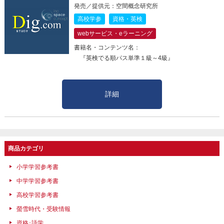
発売／提供元：空間概念研究所
高校学参
資格・英検
webサービス・eラーニング
書籍名・コンテンツ名：
『英検でる順パス単準１級～4級』
詳細
商品カテゴリ
小学学習参考書
中学学習参考書
高校学習参考書
螢雪時代・受験情報
資格･語学