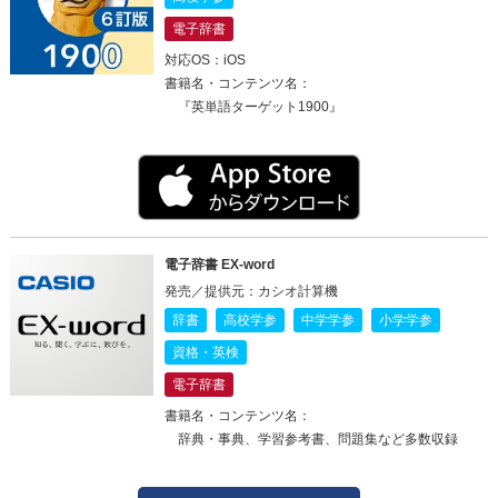
電子辞書
対応OS：iOS
書籍名・コンテンツ名：
『英単語ターゲット1900』
電子辞書 EX-word
発売／提供元：カシオ計算機
辞書
高校学参
中学学参
小学学参
資格・英検
電子辞書
書籍名・コンテンツ名：
辞典・事典、学習参考書、問題集など多数収録