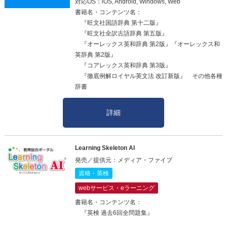
対応OS：iOS, Android, Windows, Web
書籍名・コンテンツ名：
『旺文社国語辞典 第十二版』
『旺文社全訳古語辞典 第五版』
『オーレックス英和辞典 第2版』『オーレックス和
英辞典 第2版』
『コアレックス英和辞典 第3版』
『徹底例解ロイヤル英文法 改訂新版』 その他各種
辞書
詳細
Learning Skeleton AI
発売／提供元：メディア・ファイブ
資格・英検
webサービス・eラーニング
書籍名・コンテンツ名：
『英検 過去6回全問題集』