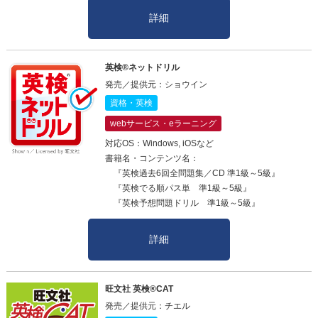
詳細
英検®ネットドリル
発売／提供元：ショウイン
資格・英検
webサービス・eラーニング
対応OS：Windows, iOSなど
書籍名・コンテンツ名：
『英検過去6回全問題集／CD 準1級～5級』
『英検でる順パス単 準1級～5級』
『英検予想問題ドリル 準1級～5級』
詳細
旺文社 英検®CAT
発売／提供元：チエル