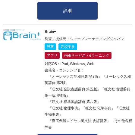
詳細
Brain+
発売／提供元：シャープマーケティングジャパン
辞書
高校学参
アプリ
webサービス・eラーニング
対応OS：iPad, Windows, Web
書籍名・コンテンツ名：
『オーレックス英和辞典 第3版』『オーレックス和
英辞典 第2版』
『旺文社 全訳古語辞典 第五版』『旺文社 古語辞典
第十版増補版』
『旺文社 標準国語辞典 第八版』
『旺文社 物理事典』『旺文社 化学事典』『旺文社
生物事典』
『徹底例解ロイヤル英文法 改訂新版』 その他各種
辞書