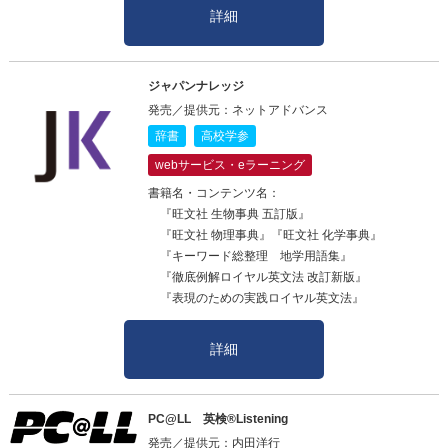
詳細
ジャパンナレッジ
発売／提供元：ネットアドバンス
辞書
高校学参
webサービス・eラーニング
書籍名・コンテンツ名：
『旺文社 生物事典 五訂版』
『旺文社 物理事典』『旺文社 化学事典』
『キーワード総整理 地学用語集』
『徹底例解ロイヤル英文法 改訂新版』
『表現のための実践ロイヤル英文法』
詳細
PC@LL 英検®Listening
発売／提供元：内田洋行