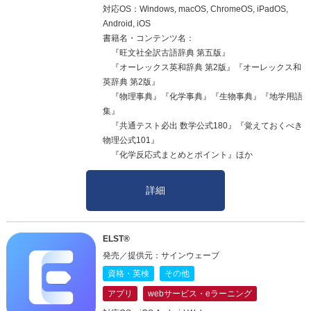
対応OS：Windows, macOS, ChromeOS, iPadOS,
Android, iOS
書籍名・コンテンツ名：
『旺文社全訳古語辞典 第五版』
『オーレックス英和辞典 第2版』『オーレックス和
英辞典 第2版』
『物理事典』『化学事典』『生物事典』『地学用語
集』
『共通テスト必出 数学公式180』『覚えておくべき
物理公式101』
『化学反応式まとめとポイント』ほか
詳細
ELST®
発売／提供元：サインウェーブ
資格・英検
その他
アプリ
webサービス・eラーニング