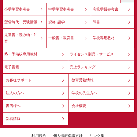
小学学習参考書
中学学習参考書
高校学習参考書
螢雪時代・受験情報
資格･語学
辞書
児童書・読み物・知
一般書・教育書
学校専用教材
育
塾・予備校専用教材
ライセンス製品・サービス
電子書籍
売上ランキング
お客様サポート
教育受験情報
法人の方へ
学校の先生方へ
書店様へ
会社概要
新着情報
利用規約
個人情報保護方針
リンク集