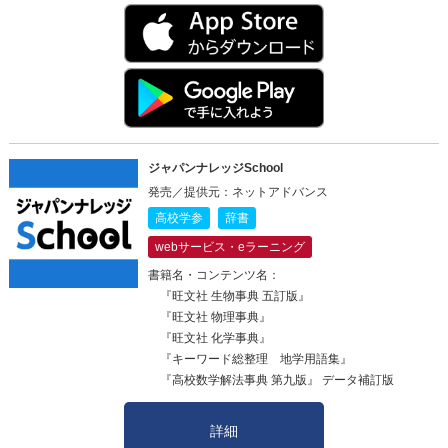
ジャパンナレッジSchool
発売／提供元：ネットアドバンス
高校学参
辞書
webサービス・eラーニング
書籍名・コンテンツ名：
『旺文社 生物事典 五訂版』
『旺文社 物理事典』
『旺文社 化学事典』
『キーワード総整理 地学用語集』
『高校数学解法事典 第九版』 データ補訂版
詳細